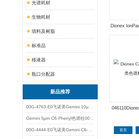
光谱耗材
生物耗材
Dionex Ion
填料及树脂
苷
标准品
移液器
瓶口分配器
新品推荐
00G-4763-E0飞诺美Gemini 10μm C8(3)色谱柱250x4.6mm
046110Dione
糖类色谱
Gemini 5µm C6-Phenyl色谱柱00F-4444-E0
00G-4444-E0飞诺美Gemini C6-Phenyl色谱柱5µm250x4.6mm
首页