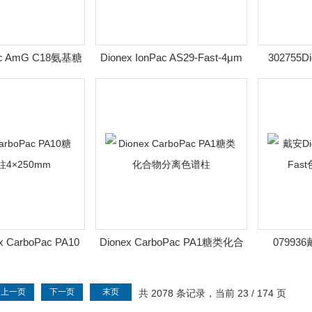
Pac AmG C18氨基糖
Dionex IonPac AS29-Fast-4μm
302755Di
类色谱柱
阴离子色谱柱
4μm离
x CarboPac PA10
Dionex CarboPac PA1糖类化合
079936
柱4×250mm
物分离色谱柱
AS22-F
上一页
下一页
末页
共 2078 条记录，当前 23 / 174 页