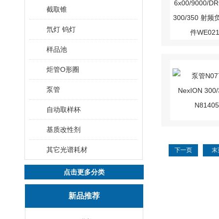
截取锥
氘灯 钨灯
样品池
炬管O形圈
泵管
自动取样杯
基质改性剂
其它光谱耗材
下一页
末
点击更多分类
新品推荐