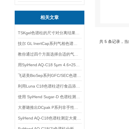
相关文章
TSKgel色谱柱的尺寸对分离结果有何影响？
共 5 条记录，当
技尔 GL InertCap系列气相色谱柱产品介绍
教你通过四个方面选择合适的气相色谱柱
用SyiHend AQ-C18 5μm 4.6×250mm色谱柱测定土茯苓中的落新妇苷
飞诺美BioSep系列GFC/SEC色谱柱-适用于蛋白质和多肽分析
利用Luna C18色谱柱进行食品添加剂的快速定性分析
使用 SyiHend Sugar-D 色谱柱测定茯苓中葡萄糖含量
大赛璐推出DCpak P系列非手性色谱柱产品
SyiHend AQ-C18色谱柱测定大黄中芦荟大黄素、大黄酸、大黄素、大黄酚等含量
SyiHend AQ-C18(2)色谱柱分析苦杏仁中的苦杏仁苷