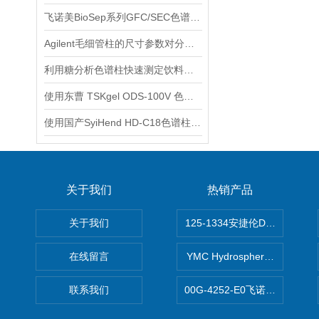
飞诺美BioSep系列GFC/SEC色谱柱-适用于蛋白质和多肽分析
Agilent毛细管柱的尺寸参数对分析结果的影响
利用糖分析色谱柱快速测定饮料中的糖含量
使用东曹 TSKgel ODS-100V 色谱柱测定有机酸
使用国产SyiHend HD-C18色谱柱测定苯佐卡因合成物
关于我们
热销产品
关于我们
125-1334安捷伦DB-624色谱柱
在线留言
YMC Hydrosphere C1
联系我们
00G-4252-E0飞诺美Luna C