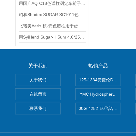
用国产AQ-C18色谱柱测定车前子中的京尼平苷酸和毛蕊花糖苷
昭和Shodex SUGAR SC1011色谱柱的样品配制
飞诺美Aeris 核-壳色谱柱用于蛋白质和多肽分析
用SyiHend Sugar-H 5um 4.6*250mm色谱柱测定丙烯酰胺
关于我们
热销产品
关于我们
125-1334安捷伦DB-624色谱柱
在线留言
YMC Hydrosphere C1
联系我们
00G-4252-E0飞诺美Luna C