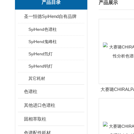
产品目录
产品展示
圣一恒德SyiHend自有品牌
SyiHend色谱柱
SyiHend鬼峰柱
SyiHend氘灯
SyiHend钨灯
其它耗材
大赛璐CHIRALP
色谱柱
析色谱柱8
其他进口色谱柱
固相萃取柱
色谱配件耗材