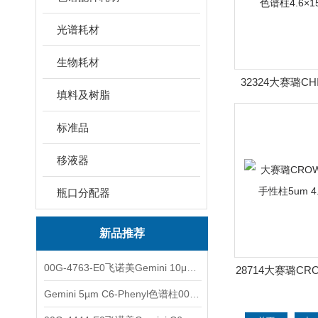
光谱耗材
生物耗材
32324大赛璐CHI
填料及树脂
AX色谱柱4.6×
标准品
移液器
瓶口分配器
新品推荐
00G-4763-E0飞诺美Gemini 10μm C8(3)色谱柱250x4.6mm
28714大赛璐CRO
手性柱5um 4
Gemini 5µm C6-Phenyl色谱柱00F-4444-E0