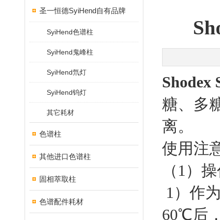
圣一恒德SyiHend自有品牌
S
SyiHend色谱柱
SyiHend鬼峰柱
SyiHend氘灯
Shodex
SyiHend钨灯
糖、多
其它耗材
离。
色谱柱
使用注意
其他进口色谱柱
（1）
固相萃取柱
1）作为
色谱配件耗材
60℃