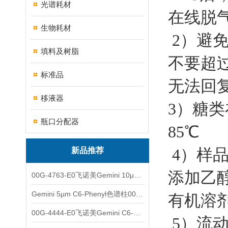
光谱耗材
在线脱
生物耗材
2）避
填料及树脂
不要超
标准品
无法回
移液器
3）糖类
瓶口分配器
85℃
4）样
新品推荐
添加乙
00G-4763-E0飞诺美Gemini 10μm C8(3)色谱柱250x4.6mm
Gemini 5µm C6-Phenyl色谱柱00F-4444-E0
有机溶剂
00G-4444-E0飞诺美Gemini C6-Phenyl色谱柱5µm250x4.6mm
5）流