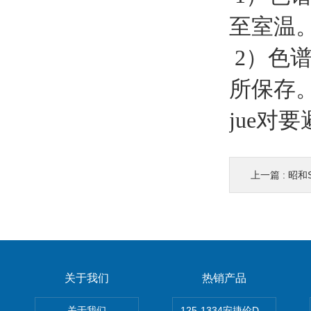
至室温
2）色
所保存
jue对
上一篇 :
昭和S
关于我们
热销产品
关于我们
125-1334安捷伦DB-624色谱柱