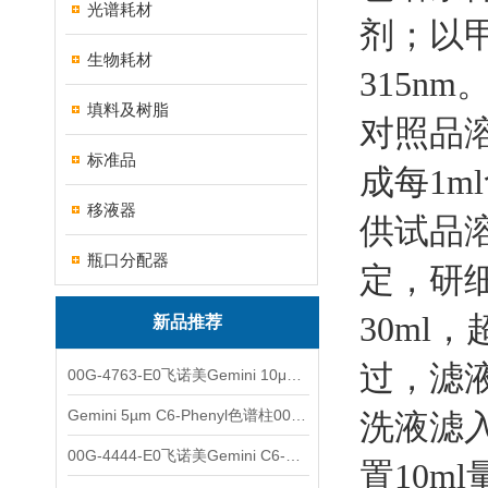
光谱耗材
剂；以甲
生物耗材
315n
填料及树脂
对照品
标准品
成每1m
移液器
供试品
瓶口分配器
定，研细
30ml
新品推荐
过，滤液
00G-4763-E0飞诺美Gemini 10μm C8(3)色谱柱250x4.6mm
Gemini 5µm C6-Phenyl色谱柱00F-4444-E0
洗液滤入
00G-4444-E0飞诺美Gemini C6-Phenyl色谱柱5µm250x4.6mm
置10m