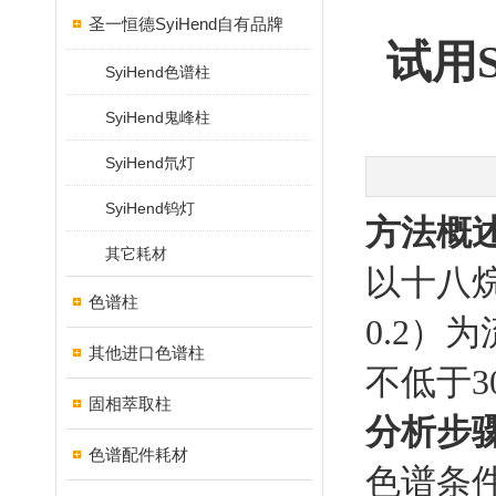
圣一恒德SyiHend自有品牌
试用S
SyiHend色谱柱
SyiHend鬼峰柱
SyiHend氘灯
SyiHend钨灯
方法概
其它耗材
以十八烷
色谱柱
0.2）
其他进口色谱柱
不低于3
固相萃取柱
分析步
色谱配件耗材
色谱条