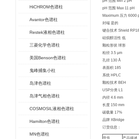
pH 范围 Min 2 pH
HiCHROM色谱柱
pH 范围 Max 11 pH
Maximum 压力 6000 ps
Avantor色谱柱
封端 是的
键合技术 Shield RP1
Restek液相色谱柱
硅烷醇活性 低
三菱化学色谱柱
颗粒形状 球形
粒径 3.5 µm
美国Benson色谱柱
孔径 130 Å
表面积 185
鬼峰捕集小柱
系统 HPLC
颗粒技术 BEH
岛津色谱柱
USP分类 L1
岛津气相色谱柱
内径 4.6 mm
长度 150 mm
COSMOSIL液相色谱柱
碳载量 17%
品牌 XBridge
Hamilton色谱柱
订货信息：
MN色谱柱
货号
产品描述