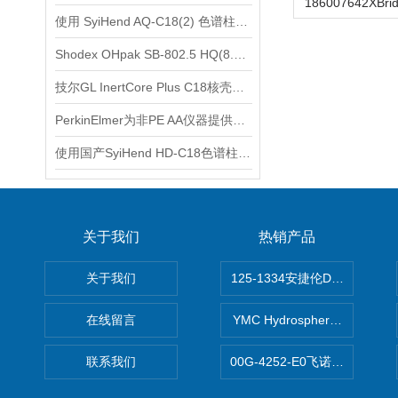
使用 SyiHend AQ-C18(2) 色谱柱测定川芎中丁苯酞和藁本内酯的含量
Shodex OHpak SB-802.5 HQ(8.0x300mm)水溶性SEC色谱柱分析氨基糖
技尔GL InertCore Plus C18核壳色谱柱使用说明
PerkinElmer为非PE AA仪器提供多种空心阴极灯
使用国产SyiHend HD-C18色谱柱测定苯佐卡因合成物
关于我们
热销产品
关于我们
125-1334安捷伦DB-624色谱柱
在线留言
YMC Hydrosphere C1
联系我们
00G-4252-E0飞诺美Luna C