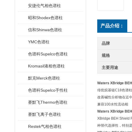
安捷伦气相色谱柱
昭和Shodex色谱柱
产品介绍：
信和Shinwa色谱柱
YMC色谱柱
品牌
色谱科Supelco色谱柱
规格
Kromasil液相色谱柱
主要用途
默克Merck色谱柱
Waters XBridge B
色谱科Supelco手性柱
传统烷基链
C18
色谱
改善碱性分析物在近
赛默飞Thermo色谱柱
兼容
100
水性流动相
Waters XBridge B
赛默飞离子色谱柱
XBridge BEH S
种替代选择性，特别
Restek气相色谱柱