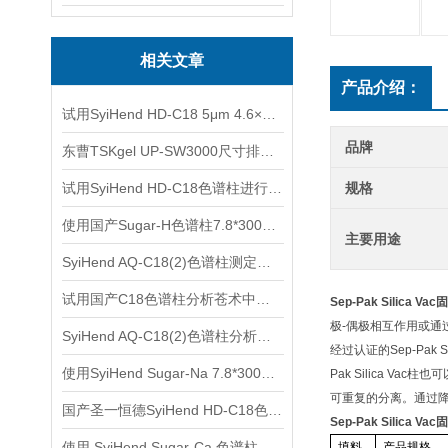
相关文章
产品介绍：
试用SyiHend HD-C18 5μm 4.6×250mm色谱柱测定枳壳中柚皮苷的含量
品牌
东曹TSKgel UP-SW3000尺寸排阻色谱柱的应用
试用SyiHend HD-C18色谱柱进行牛黄解毒片中黄芩苷的分析
规格
使用国产Sugar-H色谱柱7.8*300mm 9um测定赤藓糖醇
主要用途
SyiHend AQ-C18(2)色谱柱测定焦谷氨酸 支持试用
试用国产C18色谱柱分析苍术中的β-桉叶醇、苍术素、苍术酮
Sep-Pak Silica 
极-偶极相互作用或通
SyiHend AQ-C18(2)色谱柱分析苦杏仁中的苦杏仁苷
经过认证的
Sep-Pak Si
使用SyiHend Sugar-Na 7.8*300mm 6um色谱柱测定低聚木糖(GB/T35545-2017)
Pak Silica Vac
柱也可
可重复的分离。通过
国产圣一恒德SyiHend HD-C18色谱柱测定酒石酸美托洛尔
Sep-Pak Silica 
使用 SyiHend Sugar-Ca 色谱柱同时分离检测葡萄糖、果糖、甘露醇、山梨醇
填料
产品规格