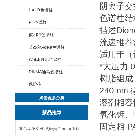
阴离子交换
HALO色谱柱
色谱柱结构
PE色谱柱
描述Dione
依利特色谱柱
流速推荐流
艾杰尔Agela色谱柱
适用于（设
Welch月旭色谱柱
*大压力 0.
DIKMA迪马色谱柱
树脂组成 
保护柱
240 n
点击更多分类
溶剂相容性
新品推荐
氧化钾、
固定相 P
00G-4763-E0飞诺美Gemini 10μm C8(3)色谱柱250x4.6mm