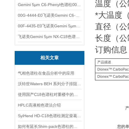
温度（公
Gemini 5µm C6-Phenyl色谱柱00F-4444-E0
*大温度（公
00G-4444-E0飞诺美Gemini C6-Phenyl色谱柱5µm250x4.6mm
直径（公制
00F-4435-E0飞诺美Gemini 5µm C18反相色谱柱150x4.6mm
长度（公制
飞诺美Gemini 5µm NX-C18色谱柱00F-4454-E0
订购信息
相关文章
产品描述
Dionex
™
CarboPac
气相色谱柱在食品分析中的应用
Dionex
™
CarboPac
沃特世Waters BEH 系列分子排阻色谱柱(SEC)产品介绍
使用国产C18色谱柱对重楼中的重楼皂苷进行分析
HPLC高液相色谱法介绍
SyiHend HD-C18色谱柱测定柴葛解肌颗粒中葛根素的含量
如何有延长Shim-pack色谱柱的使用寿命？
您的