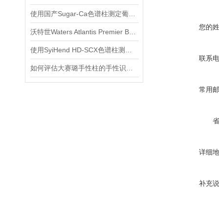
使用国产Sugar-Ca色谱柱测定葡萄糖,木糖,阿拉伯糖,阿拉伯糖醇,木糖醇
您的
沃特世Waters Atlantis Premier BEH Z-HILIC色谱柱应用
使用SyiHend HD-SCX色谱柱测定益母草膏含量 可试用
联系
如何评估大赛璐手性柱的手性识别能力
常用
详细
补充