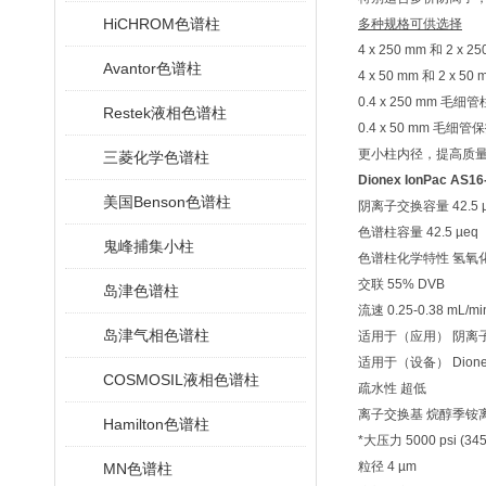
HiCHROM色谱柱
多种规格可供选择
4 x 250 mm 和 2 x 
Avantor色谱柱
4 x 50 mm 和 2 x 
0.4 x 250 mm 毛细管
Restek液相色谱柱
0.4 x 50 mm 毛细管
更小柱内径，提高质
三菱化学色谱柱
Dionex IonPac A
美国Benson色谱柱
阴离子交换容量 42.5 
色谱柱容量 42.5 µeq
鬼峰捕集小柱
色谱柱化学特性 氢氧
交联 55% DVB
岛津色谱柱
流速 0.25-0.38 mL/mi
岛津气相色谱柱
适用于（应用） 阴离
适用于（设备） Dionex
COSMOSIL液相色谱柱
疏水性 超低
离子交换基 烷醇季铵
Hamilton色谱柱
*大压力 5000 psi (345
粒径 4 µm
MN色谱柱