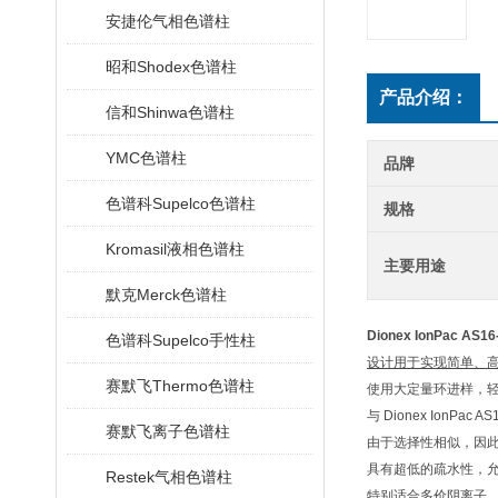
安捷伦气相色谱柱
昭和Shodex色谱柱
产品介绍：
信和Shinwa色谱柱
YMC色谱柱
品牌
色谱科Supelco色谱柱
规格
Kromasil液相色谱柱
主要用途
默克Merck色谱柱
Dionex IonPac A
色谱科Supelco手性柱
设计用于实现简单、
赛默飞Thermo色谱柱
使用大定量环进样，
与
Dionex IonPac AS
赛默飞离子色谱柱
由于选择性相似，因
具有超低的疏水性，
Restek气相色谱柱
特别适合多价阴离子