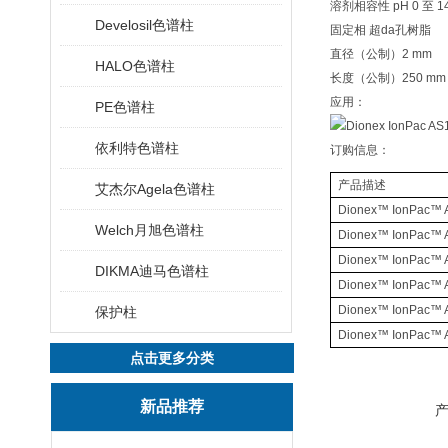
溶剂相容性 pH 0 至 1
Develosil色谱柱
固定相 超da孔树脂
直径（公制）2 mm
HALO色谱柱
长度（公制）250 mm
应用：
PE色谱柱
依利特色谱柱
订购信息：
产品描述
艾杰尔Agela色谱柱
Dionex
™
IonPac
™
Welch月旭色谱柱
Dionex
™
IonPac
™
Dionex
™
IonPac
™
DIKMA迪马色谱柱
Dionex
™
IonPac
™
Dionex
™
IonPac
™
保护柱
Dionex
™
IonPac
™
点击更多分类
新品推荐