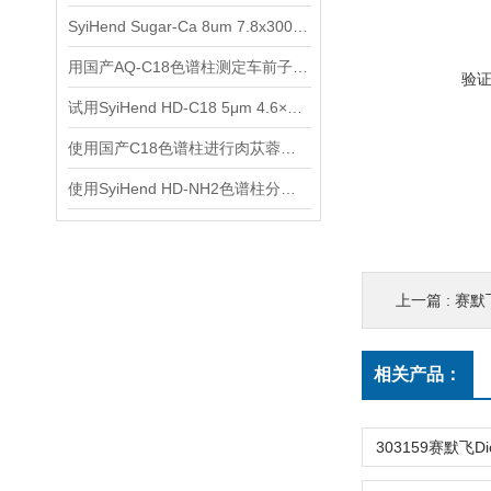
SyiHend Sugar-Ca 8um 7.8x300mm色谱柱对糖类的测定
用国产AQ-C18色谱柱测定车前子中的京尼平苷酸和毛蕊花糖苷
验
试用SyiHend HD-C18 5μm 4.6×250mm色谱柱测定枳壳中柚皮苷的含量
使用国产C18色谱柱进行肉苁蓉中松果菊苷、毛蕊花糖苷的分析
使用SyiHend HD-NH2色谱柱分析枸杞子中的甜菜碱
上一篇 :
赛默飞
相关产品：