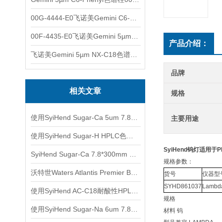
00G-4444-E0飞诺美Gemini C6-Phenyl色谱柱5µm250x4.6mm
00F-4435-E0飞诺美Gemini 5µm C18反相色谱柱150x4.6mm
产品介绍：
飞诺美Gemini 5µm NX-C18色谱柱00F-4454-E0
品牌
相关文章
规格
使用SyiHend Sugar-Ca 5um 7.8*300mm色谱柱进行植物提取-蔗糖检测
主要用途
使用SyiHend Sugar-H HPLC色谱柱7.8*300mm测定混合糖
SyiHend钨灯适用于PE 
SyiHend Sugar-Ca 7.8*300mm 8μm色谱柱测定甘露醇-山梨醇-麦芽糖醇
规格参数：
沃特世Waters Atlantis Premier BEH Z-HILIC色谱柱应用
货号
仪器型
SYHD861037
Lamb
使用SyiHend AC-C18耐酸性HPLC色谱柱测定铁皮石斛
规格
使用SyiHend Sugar-Na 6um 7.8*300mm色谱柱对淀粉-糖测定
材料 钨