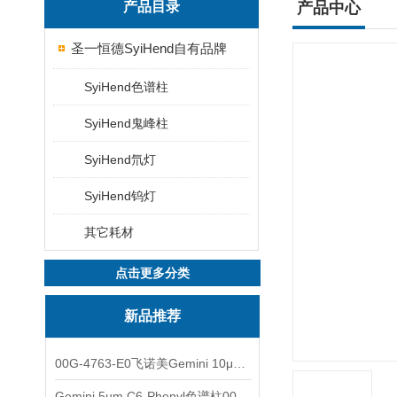
产品目录
产品中心
圣一恒德SyiHend自有品牌
SyiHend色谱柱
SyiHend鬼峰柱
SyiHend氘灯
SyiHend钨灯
其它耗材
点击更多分类
新品推荐
00G-4763-E0飞诺美Gemini 10μm C8(3)色谱柱250x4.6mm
Gemini 5µm C6-Phenyl色谱柱00F-4444-E0