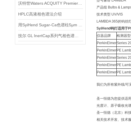
型号兼容 LAMBDA
沃特世Waters ACQUITY Premier色谱柱产品介绍
产品组 Bulbs & Lamp
HPLC高液相色谱法介绍
技术类型 UV/VIS
LAMBDA 365
用SyiHend Sugar-Ca色谱柱5μm 7.8*300mm测定阿洛酮糖-效果糖
SyiHend钨灯适用于PE 
技尔 GL InertCap系列气相色谱柱产品介绍
仪器品牌
检测器型
PerkinElmer
Series 
PerkinElmer
PE Lam
PerkinElmer
Series 
PerkinElmer
PE Lam
PerkinElmer
PE Lam
我们为所有紫外线/
圣一恒德为您提供适用于Agile
光度计、原子吸收光谱仪
圣一恒德（北京）科
相关技术开发、技术