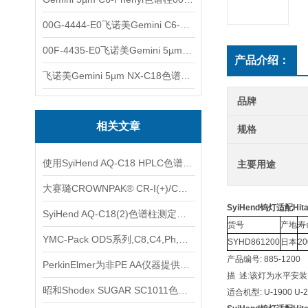
00G-4444-E0飞诺美Gemini C6-Phenyl色谱柱5µm250x4.6mm
00F-4435-E0飞诺美Gemini 5µm C18反相色谱柱150x4.6mm
产品介绍：
飞诺美Gemini 5µm NX-C18色谱柱00F-4454-E0
品牌
相关文章
规格
使用SyiHend AQ-C18 HPLC色谱柱测定延胡索中的延胡索乙素
主要用途
大赛璐CROWNPAK® CR-I(+)/CR-I(-)特种手性柱使用注意事项
SyiHend钨灯适配Hitach
SyiHend AQ-C18(2)色谱柱测定焦谷氨酸 支持试用
货号
产地
寿
YMC-Pack ODS系列,C8,C4,Ph,CN色谱柱使用说明
SYHD861200
日本
20
产品编号: 885-1200
PerkinElmer为非PE AA仪器提供多种空心阴极灯
描 述:该灯为水平安装1
昭和Shodex SUGAR SC1011色谱柱的样品配制
适合机型: U-1900 U-29