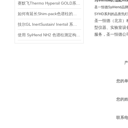
SyiHend钨灯适配Hitach
赛默飞Thermo Hypersil GOLD系列色谱柱应用
圣一恒德SyiHen
如何有延长Shim-pack色谱柱的使用寿命？
SYHD系列的品质氘
圣一恒德（北京）
技尔GL InertSustain/ Inertsil 系列使用说明
型仪器、实验室设
服务，圣一恒德公
使用 SyiHend NH2 色谱柱测定枸杞中甜菜碱的含量
您的
您的
联系