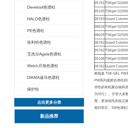
05761
TSKgel G200
Develosil色谱柱
05105
TSKgel G200
HALO色谱柱
06763
Guard Column 
08028
TSKgel G250
PE色谱柱
08029
TSKgel G250
依利特色谱柱
06762
Guard Column 
05762
TSKgel G300
艾杰尔Agela色谱柱
05106
TSKgel G300
Welch月旭色谱柱
06762
Guard Column 
树脂基 TSK-GEL 
DIKMA迪马色谱柱
PW系列凝胶色谱柱的
溶性的有机聚合物和其他
保护柱
为50℃）。尽管大多
围，更加线性的校正
点击更多分类
相对而言，SW色谱
新品推荐