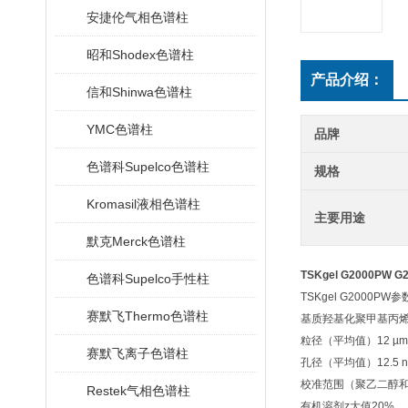
安捷伦气相色谱柱
昭和Shodex色谱柱
产品介绍：
信和Shinwa色谱柱
YMC色谱柱
品牌
色谱科Supelco色谱柱
规格
Kromasil液相色谱柱
主要用途
默克Merck色谱柱
TSKgel G2000PW
色谱科Supelco手性柱
TSKgel G2000PW
赛默飞Thermo色谱柱
基质
羟基化聚甲基丙
粒径（平均值）12 µm
赛默飞离子色谱柱
孔径（平均值）12.5 
校准范围（聚乙二醇和氧化物
Restek气相色谱柱
有机溶剂z大值20%