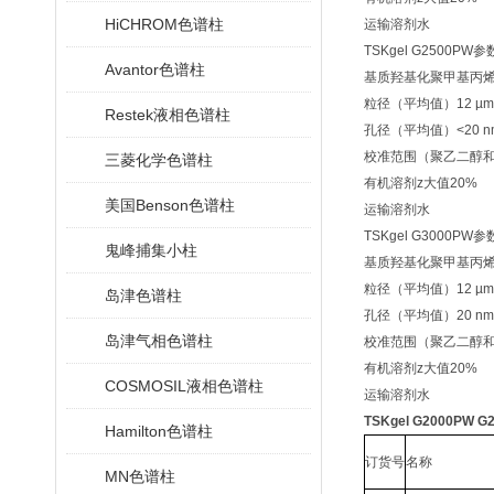
HiCHROM色谱柱
运输溶剂
水
TSKgel G2500PW
Avantor色谱柱
基质
羟基化聚甲基丙
粒径（平均值）12 µm a
Restek液相色谱柱
孔径（平均值）<20 n
校准范围（聚乙二醇和氧化物
三菱化学色谱柱
有机溶剂z大值20%
美国Benson色谱柱
运输溶剂
水
TSKgel G3000PW
鬼峰捕集小柱
基质
羟基化聚甲基丙
粒径（平均值）12 µm a
岛津色谱柱
孔径（平均值）20 nm
岛津气相色谱柱
校准范围（聚乙二醇和氧化物
有机溶剂z大值20%
COSMOSIL液相色谱柱
运输溶剂
水
TSKgel G2000PW
Hamilton色谱柱
订货号
名称
MN色谱柱