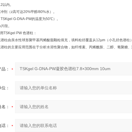
12
以内。
冲剂（z高可达
20%
甲醇
/80%
水）。
（
TSKgel G-DNA-PW
的温度为
50
℃）。
A
片段。
TSKgel PW 色谱柱：
W系列色谱柱由亲水性球形聚甲基丙烯酸脂颗粒填充，填料粒径覆盖从12µm（小孔径色谱柱
W系列色谱柱的主要应用范围在于分析水溶性聚合物，如纤维素、丙烯酰胺、二醇、葡聚糖、
产品：
单位：
姓名：
电话：