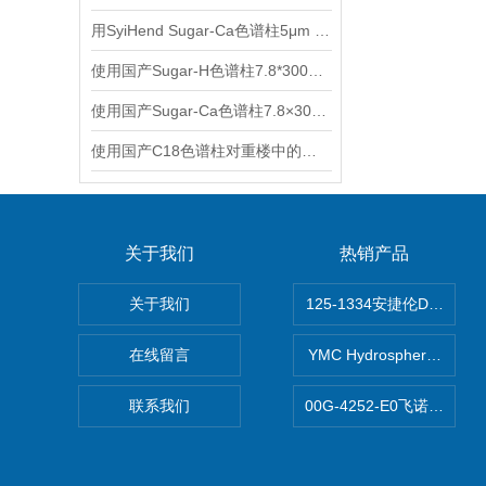
用SyiHend Sugar-Ca色谱柱5μm 7.8*300mm测定阿洛酮糖-效果糖
使用国产Sugar-H色谱柱7.8*300mm 9um测定赤藓糖醇
使用国产Sugar-Ca色谱柱7.8×300mm 8μm测定效果糖和葡萄糖
使用国产C18色谱柱对重楼中的重楼皂苷进行分析
关于我们
热销产品
关于我们
125-1334安捷伦DB-624色
在线留言
YMC Hydrosphere 
联系我们
00G-4252-E0飞诺美Luna