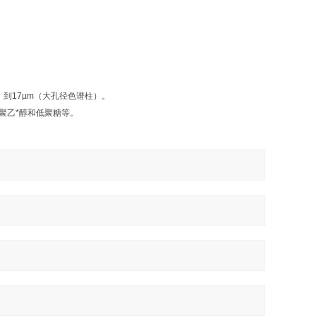
）到17µm（大孔径色谱柱）。
聚乙*醇和低聚糖等。