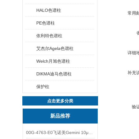
HALO色谱柱
常用
PE色谱柱
依利特色谱柱
艾杰尔Agela色谱柱
详细
Welch月旭色谱柱
补充
DIKMA迪马色谱柱
保护柱
点击更多分类
验
新品推荐
00G-4763-E0飞诺美Gemini 10μm C8(3)色谱柱250x4.6mm