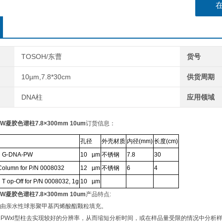
运输溶
TOSOH/东曹
货号
10µm,7.8*30cm
供货周期
DNA柱
应用领域
-PW凝胶色谱柱7.8×300mm 10um
订货信息：
孔径
外壳材质
内径
(mm)
长度
(cm)
l G-DNA-PW
10 µm
不锈钢
7.8
30
Column for P/N 0008032
12 µm
不锈钢
6
4
T op-Off for P/N 0008032, 1g
10 µm
-PW凝胶色谱柱7.8×300mm 10um
产品特点:
由亲水性球形聚甲基丙烯酸酯颗粒填充。
的
PWxl
型柱去实现较好的分辨率，从而缩短分析时间，或在样品量受限的情况中分析