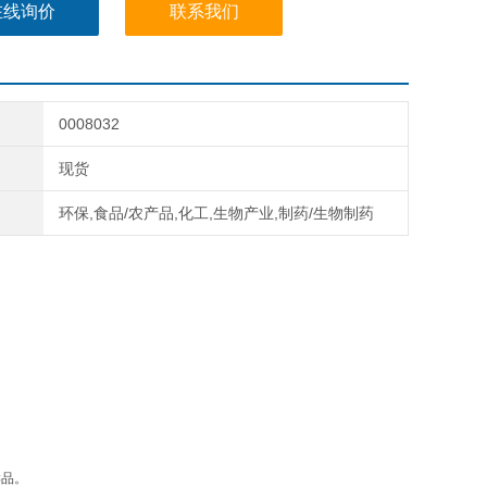
剂：水
在线询价
联系我们
0008032
现货
环保,食品/农产品,化工,生物产业,制药/生物制药
样品。