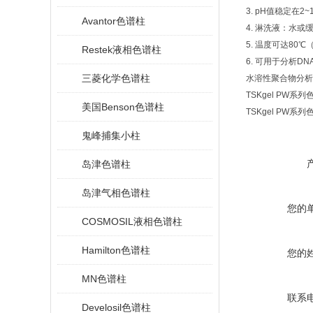
3. pH
值稳定在
2~
Avantor色谱柱
4.
淋洗液：水或缓
5.
温度可达
80
℃
Restek液相色谱柱
6.
可用于分析
DN
三菱化学色谱柱
水溶性聚合物分析用
TSKgel P
美国Benson色谱柱
TSKgel P
鬼峰捕集小柱
岛津色谱柱
岛津气相色谱柱
您的
COSMOSIL液相色谱柱
Hamilton色谱柱
您的
MN色谱柱
联系
Develosil色谱柱