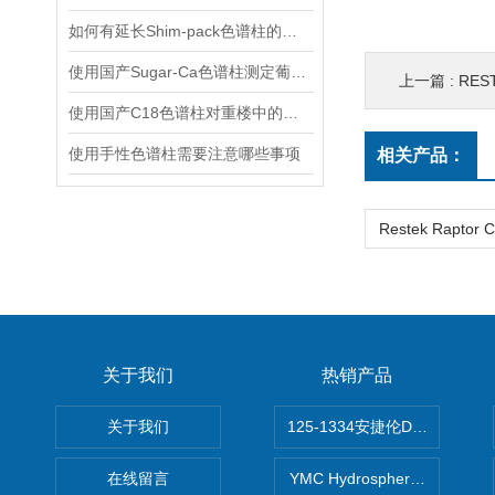
如何有延长Shim-pack色谱柱的使用寿命？
使用国产Sugar-Ca色谱柱测定葡萄糖,木糖,阿拉伯糖,阿拉伯糖醇,木糖醇
上一篇 :
REST
使用国产C18色谱柱对重楼中的重楼皂苷进行分析
使用手性色谱柱需要注意哪些事项
相关产品：
关于我们
热销产品
关于我们
125-1334安捷伦DB-624色谱柱
在线留言
YMC Hydrosphere C1