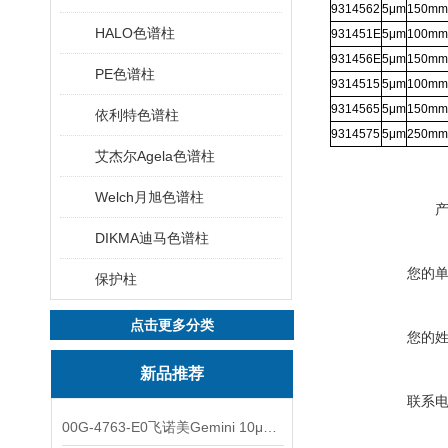
9314562
5
μ
m
150mm
HALO色谱柱
931451E
5
μ
m
100mm
931456E
5
μ
m
150mm
PE色谱柱
9314515
5
μ
m
100mm
9314565
5
μ
m
150mm
依利特色谱柱
9314575
5
μ
m
250mm
艾杰尔Agela色谱柱
Welch月旭色谱柱
DIKMA迪马色谱柱
您的
保护柱
点击更多分类
您的
新品推荐
联系
00G-4763-E0飞诺美Gemini 10μm C8(3)色谱柱250x4.6mm