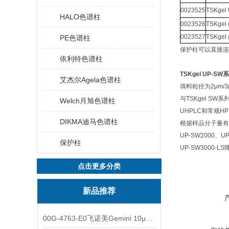
0023525
TSKgel
HALO色谱柱
0023526
TSKgel
0023527
TSKgel
PE色谱柱
保护柱可以直接连
依利特色谱柱
TSKgel UP-
艾杰尔Agela色谱柱
填料粒径为2μm/
与TSKgel S
Welch月旭色谱柱
UHPLC和常规H
DIKMA迪马色谱柱
根据样品分子量有
UP-SW2000、UP
保护柱
UP-SW300
点击更多分类
新品推荐
00G-4763-E0飞诺美Gemini 10μm C8(3)色谱柱250x4.6mm