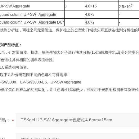
6
 UP-SW Aggregate
3
4.6×15
2.5×10
 guard column UP-SW Aggregate
4.6×2
-
 guard column UP-SW Aggregate DC*
4.6×2
-
接到分析柱，两柱之间无需管道。保护柱上的公型出口端接头可直接连接到分析柱的
SW系列产品特点：
3μm，针对蛋白质、抗体、酶等生物大分子进行快速分析(15cm规格柱)以及高分辨率分析
W系列色谱柱具有相同的填料表面特性。
PLC系统都可兼容。
以下几种分离范围不同的色谱柱可供选择:
-SW3000、UP-SW3000-LS、UP-SW Aggregate
0-LS降低了蛋白质样品的初期吸附，并且色谱柱脱落较少，可应用于光散射检测器或质谱
产品：