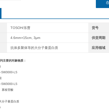
TOSOH/东曹
货号
4.6mm×15cm, 3μm
供货周期
抗体多聚体等的大分子量蛋白质
应用领域
SW系列主要的对象物质：
)
-SW3000-LS
段
-SW3000-LS
、寡核苷酸
大分子量蛋白质
e