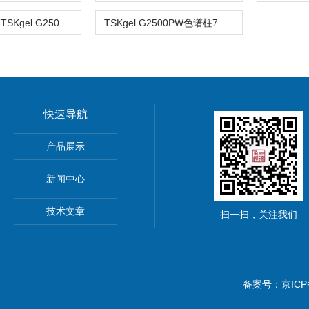
0008029东曹TSKgel G2500PW色谱柱12µm 7.5×600mm
TSKgel G2500PW色谱柱7.5mm×30cm 0008028
快速导航
谱柱30m*0.53mm*3µm
产品展示
C18亲水化合物分离色谱柱
新闻中心
 C18液相色谱柱5µm 4.6*250mm
技术文章
扫一扫，关注我们
备案号：京ICP备