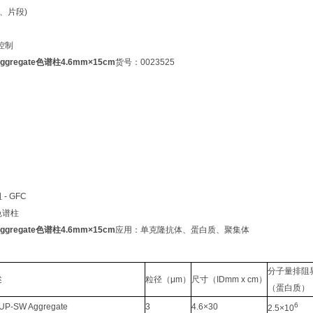
、片段)
控制
 Aggregate色谱柱4.6mm×15cm
货号：0023525
- GFC
色谱柱
 Aggregate色谱柱4.6mm×15cm
应用：单克隆抗体、蛋白质、聚集体
分子量排阻
述
粒径（μm）
尺寸（IDmm x cm）
（蛋白质）
6
 UP-SW Aggregate
3
4.6×30
2.5×10