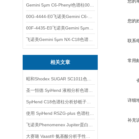
您的
Gemini 5µm C6-Phenyl色谱柱00F-4444-E0
00G-4444-E0飞诺美Gemini C6-Phenyl色谱柱5µm250x4.6mm
您的
00F-4435-E0飞诺美Gemini 5µm C18反相色谱柱150x4.6mm
飞诺美Gemini 5µm NX-C18色谱柱00F-4454-E0
联系
常用
相关文章
昭和Shodex SUGAR SC1011色谱柱的样品配制
圣一恒德 SyiHend 液相分析色谱柱选购指南
详细
SyiHend C18色谱柱分析炒栀子中的栀子苷含量
使用 SyiHend RSZG-plus 色谱柱测定复方丹参片、三七中人参皂苷的含量
补充
飞诺美Phenomenex Jupiter蛋白质和多肽分析液相色谱柱产品介绍
大赛璐 Vaast® 氨基酸分析手性柱与AQC柱前衍生化试剂