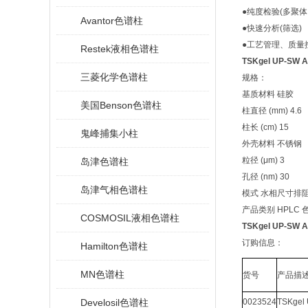
●纯度检验(多聚体
Avantor色谱柱
●快速分析(筛选)
●工艺管理、质量
Restek液相色谱柱
TSKgel UP-SW
三菱化学色谱柱
规格：
基质材料 硅胶
美国Benson色谱柱
柱直径 (mm) 4.6
柱长 (cm) 15
鬼峰捕集小柱
外壳材料 不锈钢
粒径 (μm) 3
岛津色谱柱
孔径 (nm) 30
岛津气相色谱柱
模式 水相尺寸排阻 
产品类别 HPLC 
COSMOSIL液相色谱柱
TSKgel UP-SW
订购信息：
Hamilton色谱柱
MN色谱柱
货号
产品描
Develosil色谱柱
0023524
TSKgel