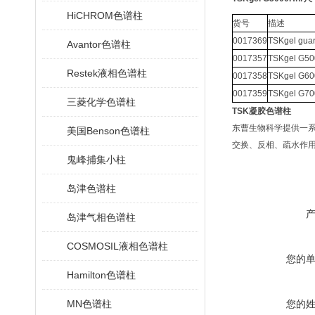
HiCHROM色谱柱
货号
描述
0017369
TSKgel gu
Avantor色谱柱
0017357
TSKgel G5
Restek液相色谱柱
0017358
TSKgel G6
0017359
TSKgel G7
三菱化学色谱柱
TSK凝胶色谱柱
东曹生物科学提供一系列
美国Benson色谱柱
交换、反相、疏水作用、
鬼峰捕集小柱
岛津色谱柱
岛津气相色谱柱
COSMOSIL液相色谱柱
您的
Hamilton色谱柱
MN色谱柱
您的