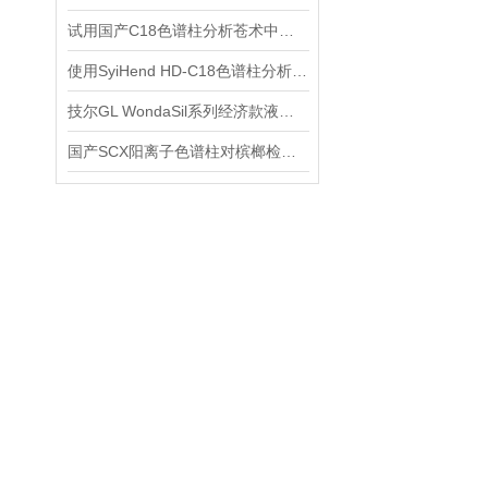
试用国产C18色谱柱分析苍术中的β-桉叶醇、苍术素、苍术酮
使用SyiHend HD-C18色谱柱分析藿香正气水中橙皮苷的含量
技尔GL WondaSil系列经济款液相色谱柱使用注意事项
国产SCX阳离子色谱柱对槟榔检测项目进行测定