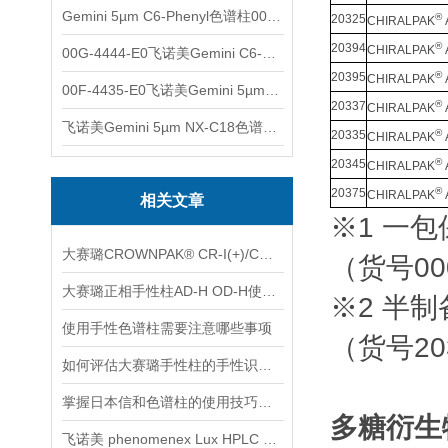
Gemini 5µm C6-Phenyl色谱柱00F-4444-E0
®
20325
CHIRALPAK
®
20394
CHIRALPAK
00G-4444-E0飞诺美Gemini C6-Phenyl色谱柱5µm250x4.6mm
®
20395
CHIRALPAK
00F-4435-E0飞诺美Gemini 5µm C18反相色谱柱150x4.6mm
®
20337
CHIRALPAK
飞诺美Gemini 5µm NX-C18色谱柱00F-4454-E0
®
20335
CHIRALPAK
®
20345
CHIRALPAK
®
20375
CHIRALPAK
相关文章
※1 一
大赛璐CROWNPAK® CR-I(+)/CR-I(-)特种手性柱使用注意事项
（货号0
大赛璐正相手性柱AD-H OD-H使用前需要注意什么?
※2 半制
使用手性色谱柱需要注意哪些事项
（货号20
如何评估大赛璐手性柱的手性识别能力
掌握日本信和色谱柱的使用技巧与操作指南
多糖衍生
飞诺美 phenomenex Lux HPLC 手性色谱柱的保养与使用