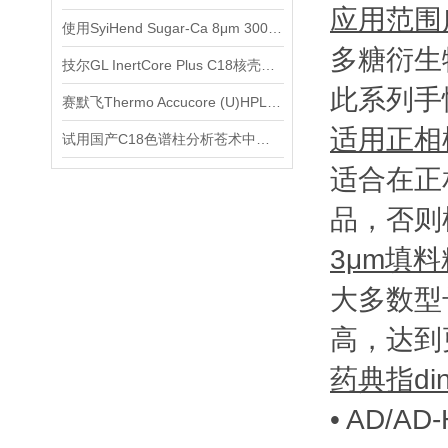
应用范围
使用SyiHend Sugar-Ca 8μm 300*7.8mm色谱柱分析甘露醇和山梨醇
多糖衍生
技尔GL InertCore Plus C18核壳色谱柱使用说明
此系列手
赛默飞Thermo Accucore (U)HPLC 色谱柱选购
适用正相
试用国产C18色谱柱分析苍术中的β-桉叶醇、苍术素、苍术酮
适合在正
品，否则
3μm填
大多数型
高，达到
药典指di
• AD/A