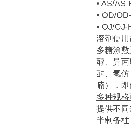
• AS/A
• OD/O
• OJ/O
溶剂使用
多糖涂敷
醇、异丙
酮、氯仿
喃），即
多种规格
提供不同
半制备柱