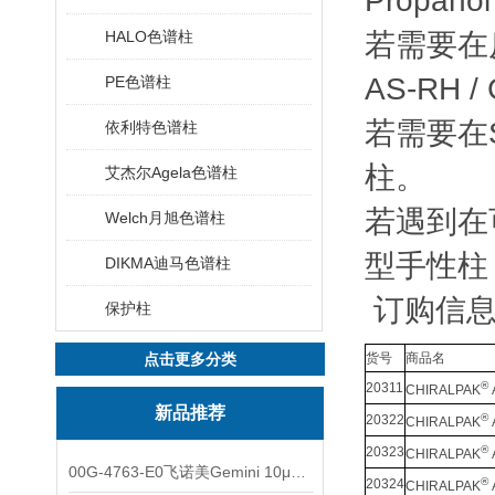
Propanol 
HALO色谱柱
若需要在
AS-RH /
PE色谱柱
若需要在
依利特色谱柱
柱。
艾杰尔Agela色谱柱
若遇到在
Welch月旭色谱柱
型手性柱
DIKMA迪马色谱柱
订购信
保护柱
点击更多分类
货号
商品名
®
20311
CHIRALPAK
新品推荐
®
20322
CHIRALPAK
®
20323
CHIRALPAK
00G-4763-E0飞诺美Gemini 10μm C8(3)色谱柱250x4.6mm
®
20324
CHIRALPAK