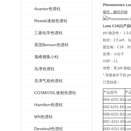
Phenomenex Lu
Avantor色谱柱
极性，酸性药物
Restek液相色谱柱
Luna C18(2)
三菱化学色谱柱
pH 稳定性： 1.5-9
粒径：2.5 µm、3μ
美国Benson色谱柱
固定相：C18，
应用：小分子
鬼峰捕集小柱
USP：L1
优势：宽 pH 
岛津色谱柱
* 等度条件下的 pH
岛津气相色谱柱
订货信息：
COSMOSIL液相色谱柱
产品货号
产
00A-4251-E0
Lun
Hamilton色谱柱
00Z-4251-E0
Lun
00B-4251-E0
Lun
MN色谱柱
00C-4251-E0
Lun
Develosil色谱柱
00D-4251-E0
Lun