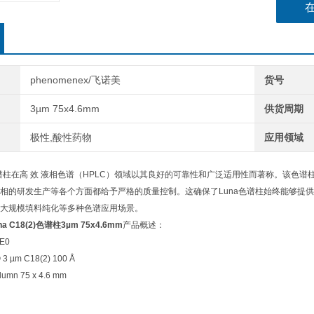
phenomenex/飞诺美
货号
3µm 75x4.6mm
供货周期
​极性,酸性药物
应用领域
柱在高 效 液相色谱（
HPLC
）领域以其良好的可靠性和广泛适用性而著称。该色谱
相的研发生产等各个方面都给予严格的质量控制。这确保了
Luna
色谱柱始终能够提供
大规模填料纯化等多种色谱应用场景。
na C18(2)色谱柱3µm 75x4.6mm
产品概述：
-E0
 3 µm C18(2) 100 Å
lumn 75 x 4.6 mm