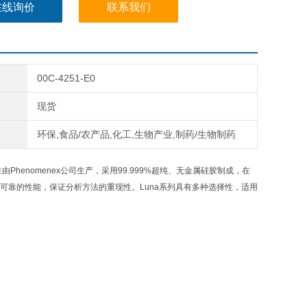
在线询价
联系我们
00C-4251-E0
现货
环保,食品/农产品,化工,生物产业,制药/生物制药
柱由
Phenomenex
公司生产，采用
99.999%
超纯、无金属硅胶制成，在
可靠的性能，保证分析方法的重现性。
Luna
系列具有多种选择性，适用