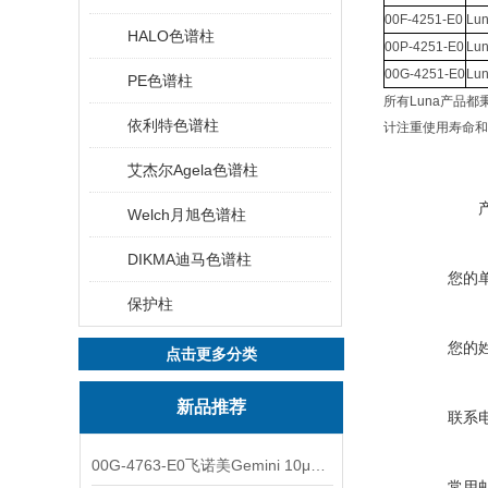
00F-4251-E0
Lun
HALO色谱柱
00P-4251-E0
Lun
00G-4251-E0
Lun
PE色谱柱
所有Luna产品
依利特色谱柱
计注重使用寿命和
艾杰尔Agela色谱柱
Welch月旭色谱柱
DIKMA迪马色谱柱
您的
保护柱
您的
点击更多分类
新品推荐
联系
00G-4763-E0飞诺美Gemini 10μm C8(3)色谱柱250x4.6mm
常用