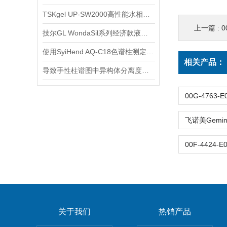
TSKgel UP-SW2000高性能水相SEC色谱柱应用
上一篇 :
0
技尔GL WondaSil系列经济款液相色谱柱使用注意事项
使用SyiHend AQ-C18色谱柱测定罗汉果中的罗汉果皂苷
相关产品：
导致手性柱谱图中异构体分离度下降的原因及解决办法
关于我们
热销产品