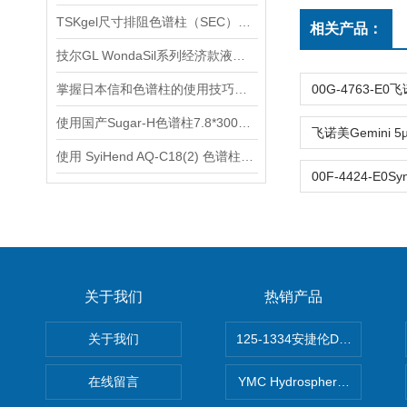
TSKgel尺寸排阻色谱柱（SEC）选购指南
相关产品：
技尔GL WondaSil系列经济款液相色谱柱使用注意事项
掌握日本信和色谱柱的使用技巧与操作指南
使用国产Sugar-H色谱柱7.8*300mm 9um测定赤藓糖醇
使用 SyiHend AQ-C18(2) 色谱柱测定川芎中丁苯酞和藁本内酯的含量
关于我们
热销产品
关于我们
125-1334安捷伦DB-624色谱柱
在线留言
YMC Hydrosphere C1