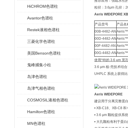
推荐应用：强疏水性
HiCHROM色谱柱
粒径：3.6μm 孔径：2
Aeris WIDEPORE 
Avantor色谱柱
产品货号
产品名
Restek液相色谱柱
00B-4482-AN
Aeris™
00D-4482-AN
Aeris™
三菱化学色谱柱
00F-4482-AN
Aeris™
美国Benson色谱柱
00G-4482-AN
Aeris™
使用*特的 3.6 μm
鬼峰捕集小柱
3.6 µm 核-壳技
UHPLC 系统上获
岛津色谱柱
岛津气相色谱柱
Aeris WIDEPORE
COSMOSIL液相色谱柱
建议用于分离完整蛋
• XB-C18、XB-C
Hamilton色谱柱
• 3.6 µm 颗粒提供
• 大孔颗粒有利于蛋
MN色谱柱