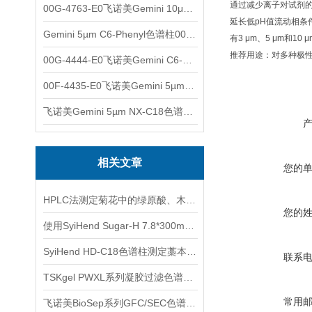
通过减少离子对试剂
00G-4763-E0飞诺美Gemini 10μm C8(3)色谱柱250x4.6mm
延长低pH值流动相条
Gemini 5µm C6-Phenyl色谱柱00F-4444-E0
有3 μm、5 μm和1
推荐用途：对多种极
00G-4444-E0飞诺美Gemini C6-Phenyl色谱柱5µm250x4.6mm
00F-4435-E0飞诺美Gemini 5µm C18反相色谱柱150x4.6mm
飞诺美Gemini 5µm NX-C18色谱柱00F-4454-E0
相关文章
您的
HPLC法测定菊花中的绿原酸、木犀草苷、3,5-O-双咖啡酰基奎宁酸
您的
使用SyiHend Sugar-H 7.8*300mm 8μm色谱柱测定透明质酸钠
SyiHend HD-C18色谱柱测定藁本中阿魏酸 支持试用
联系
TSKgel PWXL系列凝胶过滤色谱柱的保存及清洗
常用
飞诺美BioSep系列GFC/SEC色谱柱-适用于蛋白质和多肽分析