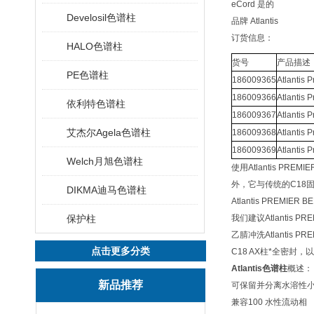
eCord 是的
Develosil色谱柱
品牌 Atlantis
订货信息：
HALO色谱柱
货号
产品描述
PE色谱柱
186009365
Atlantis 
186009366
Atlantis 
依利特色谱柱
186009367
Atlantis 
艾杰尔Agela色谱柱
186009368
Atlantis 
186009369
Atlantis 
Welch月旭色谱柱
使用Atlantis P
外，它与传统的C18
DIKMA迪马色谱柱
Atlantis PREMIE
保护柱
我们建议Atlantis
乙腈冲洗Atlantis
点击更多分类
C18 AX柱*全密封
Atlantis色谱柱
概述：
新品推荐
可保留并分离水溶性
兼容100 水性流动相