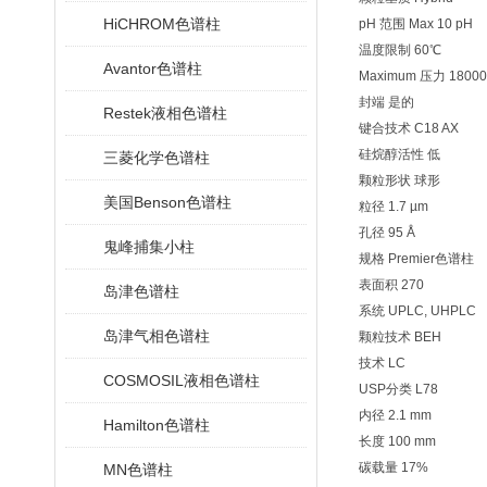
HiCHROM色谱柱
pH 范围 Max 10 pH
温度限制 60℃
Avantor色谱柱
Maximum 压力 18000 p
封端 是的
Restek液相色谱柱
键合技术 C18 AX
硅烷醇活性 低
三菱化学色谱柱
颗粒形状 球形
美国Benson色谱柱
粒径 1.7 µm
孔径 95 Å
鬼峰捕集小柱
规格 Premier色谱柱
表面积 270
岛津色谱柱
系统 UPLC, UHPLC
岛津气相色谱柱
颗粒技术 BEH
技术 LC
COSMOSIL液相色谱柱
USP分类 L78
内径 2.1 mm
Hamilton色谱柱
长度 100 mm
碳载量 17%
MN色谱柱