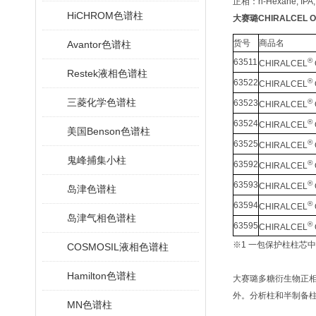
正相：n-Hexane, IPA,
HiCHROM色谱柱
大赛璐CHIRALCEL
货号
商品名
Avantor色谱柱
®
63511
CHIRALCEL
Restek液相色谱柱
®
63522
CHIRALCEL
三菱化学色谱柱
®
63523
CHIRALCEL
®
63524
CHIRALCEL
美国Benson色谱柱
®
63525
CHIRALCEL
鬼峰捕集小柱
®
63592
CHIRALCEL
®
63593
CHIRALCEL
岛津色谱柱
®
63594
CHIRALCEL
岛津气相色谱柱
®
63595
CHIRALCEL
※1 一包保护柱柱芯
COSMOSIL液相色谱柱
Hamilton色谱柱
大赛璐多糖衍生物正相
外。分析柱和半制备柱
MN色谱柱