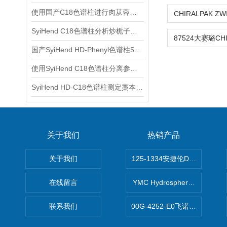
使用国产C18色谱柱进行肉苁蓉中松果菊苷、毛蕊花糖苷的分析
SyiHend C18色谱柱分析炒栀子中的栀子苷含量
国产SyiHend HD-Phenyl色谱柱5μm 4.6×250mm测定槐角丸
使用SyiHend C18色谱柱分离参岑白术丸中的甘草酸 可试用
SyiHend HD-C18色谱柱测定藁本中阿魏酸 支持试用
关于我们
热销产品
关于我们
125-1334安捷伦DB-624色谱柱
在线留言
YMC Hydrosphere C1
联系我们
00G-4252-E0飞诺美Luna C