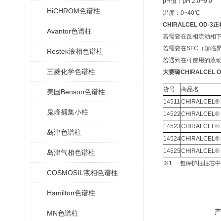
pH值：pH 2.0~9.0
HiCHROM色谱柱
温度：0~40℃
CHIRALCEL OD-
Avantor色谱柱
若需要在反相流动相下中使用
若需要在SFC（超临
Restek液相色谱柱
若遇到在可使用的流
三菱化学色谱柱
大赛璐CHIRALCEL 
货号
商品名
美国Benson色谱柱
14511
CHIRALCEL® 
鬼峰捕集小柱
14522
CHIRALCEL® 
14523
CHIRALCEL® 
岛津色谱柱
14524
CHIRALCEL® 
14525
CHIRALCEL® 
岛津气相色谱柱
※1 一包保护柱柱芯
COSMOSIL液相色谱柱
Hamilton色谱柱
MN色谱柱