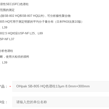
性SEC(GFC)色谱柱
范围的测定
除SB-802 HQ和SB-807 HQ以外)，可分析极性聚合物
SB-805 HQ可用于测定明胶的平均分子量分布（日本PAGI法第10版）
、L39
802.5 HQ对应USP-NF L25、L89
P-NF L37
子分析色谱柱
断，使用大粒径的填料
、L39
产品：
单位：