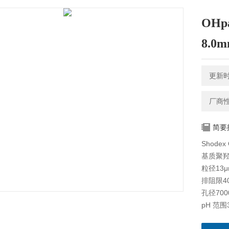
OHp
8.0
更新时间
厂商
简要
Shodex
基质聚
粒径13μ
排阻限4
孔径700
pH 范围3