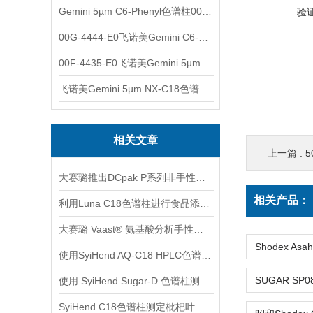
Gemini 5µm C6-Phenyl色谱柱00F-4444-E0
验
00G-4444-E0飞诺美Gemini C6-Phenyl色谱柱5µm250x4.6mm
00F-4435-E0飞诺美Gemini 5µm C18反相色谱柱150x4.6mm
飞诺美Gemini 5µm NX-C18色谱柱00F-4454-E0
相关文章
上一篇 :
50
大赛璐推出DCpak P系列非手性色谱柱产品
相关产品：
利用Luna C18色谱柱进行食品添加剂的快速定性分析
大赛璐 Vaast® 氨基酸分析手性柱与AQC柱前衍生化试剂
使用SyiHend AQ-C18 HPLC色谱柱测定延胡索中的延胡索乙素
使用 SyiHend Sugar-D 色谱柱测定茯苓中葡萄糖含量
SyiHend C18色谱柱测定枇杷叶中的齐敦果酸和熊果酸 可试用