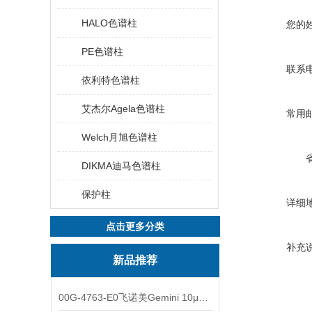
HALO色谱柱
您的
PE色谱柱
联系
依利特色谱柱
艾杰尔Agela色谱柱
常用
Welch月旭色谱柱
DIKMA迪马色谱柱
保护柱
详细
点击更多分类
补充
新品推荐
00G-4763-E0飞诺美Gemini 10μm C8(3)色谱柱250x4.6mm