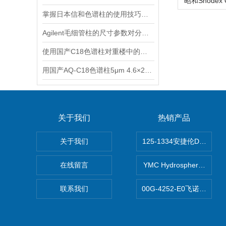
掌握日本信和色谱柱的使用技巧与操作指南
Agilent毛细管柱的尺寸参数对分析结果的影响
使用国产C18色谱柱对重楼中的重楼皂苷进行分析
用国产AQ-C18色谱柱5μm 4.6×250mm测定荆芥穗中的胡薄荷酮
关于我们
热销产品
关于我们
125-1334安捷伦DB-624色
在线留言
YMC Hydrosphere 
联系我们
00G-4252-E0飞诺美Luna