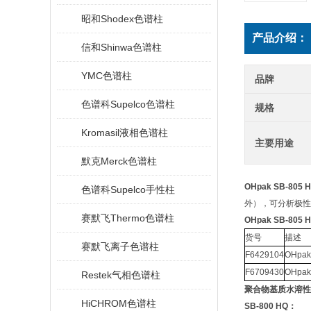
昭和Shodex色谱柱
产品介绍：
信和Shinwa色谱柱
YMC色谱柱
品牌
色谱科Supelco色谱柱
规格
Kromasil液相色谱柱
主要用途
默克Merck色谱柱
OHpak SB-805
色谱科Supelco手性柱
外），可分析极性聚
赛默飞Thermo色谱柱
OHpak SB-805
货号
描述
赛默飞离子色谱柱
F6429104
OHpak
F6709430
OHpa
Restek气相色谱柱
聚合物基质水溶性SEC
HiCHROM色谱柱
SB-800 HQ
：