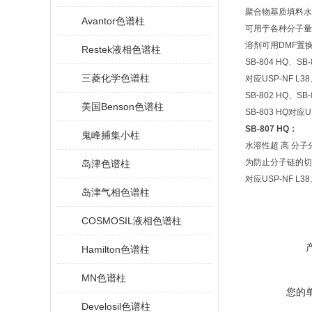
聚合物基质填料水溶
Avantor色谱柱
可用于各种分子量
溶剂可用DMF置换(
Restek液相色谱柱
SB-804 HQ、
三菱化学色谱柱
对应USP-NF L38
SB-802 HQ、SB-
美国Benson色谱柱
SB-803 HQ对应US
SB-807 HQ
：
鬼峰捕集小柱
水溶性超 高 分
为防止分子链的切
岛津色谱柱
对应USP-NF L38
岛津气相色谱柱
COSMOSIL液相色谱柱
Hamilton色谱柱
MN色谱柱
您的
Develosil色谱柱