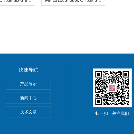
昭和Shodex OHpak SB-G 6B保护柱F6709430
F6429108Shodex OHpak SB-807 HQ水溶性SEC色谱柱
快速导航
谱柱30m*0.53mm*3µm
产品展示
C18亲水化合物分离色谱柱
新闻中心
 C18液相色谱柱5µm 4.6*250mm
技术文章
扫一扫，关注我们