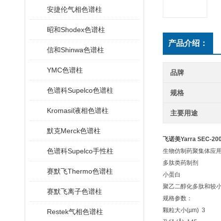
安捷伦气相色谱柱
昭和Shodex色谱柱
产品介绍：
信和Shinwa色谱柱
YMC色谱柱
品牌
色谱科Supelco色谱柱
规格
Kromasil液相色谱柱
主要用途
默克Merck色谱柱
飞诺美Yarra SEC-20
色谱科Supelco手性柱
生物仿制药聚集体应
多肽类药制剂
赛默飞Thermo色谱柱
小蛋白
聚乙二醇化多肽和较
赛默飞离子色谱柱
规格参数：
颗粒大小(µm) 3
Restek气相色谱柱