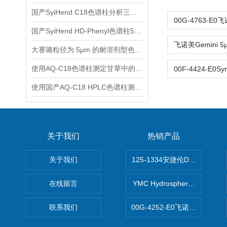
国产SyiHend C18色谱柱分析三七中三七皂苷、人参皂苷的含量
国产SyiHend HD-Phenyl色谱柱5μm 4.6×250mm测定槐角丸
大赛璐粒径为 5μm 的耐溶剂型色谱柱的再生方法
使用AQ-C18色谱柱测定甘草中的甘草苷、甘草酸铵
使用国产AQ-C18 HPLC色谱柱测定木香中的木香烃内酯、去氢木香内酯
关于我们
热销产品
关于我们
125-1334安捷伦DB-624色谱柱
在线留言
YMC Hydrosphere C1
联系我们
00G-4252-E0飞诺美Luna C