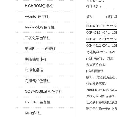
孔径 (Å) 145
HiCHROM色谱柱
订货信息：
Avantor色谱柱
货号
品牌
固
00F-4512-E0
Yarra
S
Restek液相色谱柱
00F-4512-K0
Yarra
S
三菱化学色谱柱
00H-4512-E0
Yarra
S
00H-4512-K0
Yarra
S
美国Benson色谱柱
飞诺美Yarra SEC-20
ji高柱效的3 μm颗粒
鬼峰捕集小柱
大大节约成本
岛津色谱柱
ji高表面惰性
以3 μm纯硅胶为基
岛津气相色谱柱
柱效和分离度。
Yarra 5 μm SEC/
COSMOSIL液相色谱柱
生物分离制备色谱柱
Hamilton色谱柱
让您的制备规格凝胶过滤色
适用于生物分子的制备
MN色谱柱