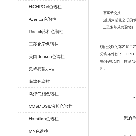
HiCHROM色谱柱
阳离子交换
Avantor色谱柱
(基质为磺化交联的苯
二乙烯基苯共聚物)
Restek液相色谱柱
三菱化学色谱柱
磺化交联的苯乙烯二乙
分离条件如下：HPL
美国Benson色谱柱
每分钟0.5ml，柱温
鬼峰捕集小柱
析。
岛津色谱柱
岛津气相色谱柱
COSMOSIL液相色谱柱
您的
Hamilton色谱柱
MN色谱柱