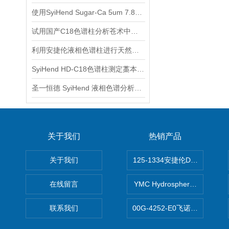
使用SyiHend Sugar-Ca 5um 7.8*300mm色谱柱进行植物提取-蔗糖检测
试用国产C18色谱柱分析苍术中的β-桉叶醇、苍术素、苍术酮
利用安捷伦液相色谱柱进行天然产物分离与鉴定
SyiHend HD-C18色谱柱测定藁本中阿魏酸 支持试用
圣一恒德 SyiHend 液相色谱分析柱规格参数
关于我们
热销产品
关于我们
125-1334安捷伦DB-624色谱柱
在线留言
YMC Hydrosphere C1
联系我们
00G-4252-E0飞诺美Luna C