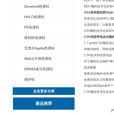
药分子。由于杂化颗
Develosil色谱柱
BEH
颗粒技术也具有
HSS
高强度硅胶
(High
HALO色谱柱
具有高孔容的
HPLC
颗
合适的形态，以耐受
PE色谱柱
HSS
颗粒技术也具有
H
CSH
表面带电杂化颗
依利特色谱柱
1.7
μ
m
的
CSH
颗粒是
艾杰尔Agela色谱柱
和峰对称性，同时仍
CSH
技术的优势包括
Welch月旭色谱柱
对于碱性化合物的*峰
提高载量
DIKMA迪马色谱柱
更换流动相
pH
后柱再
保护柱
改善的批次之间重现
在低
pH
和高
pH
条件下
点击更多分类
CSH
颗粒技术也具有
新品推荐