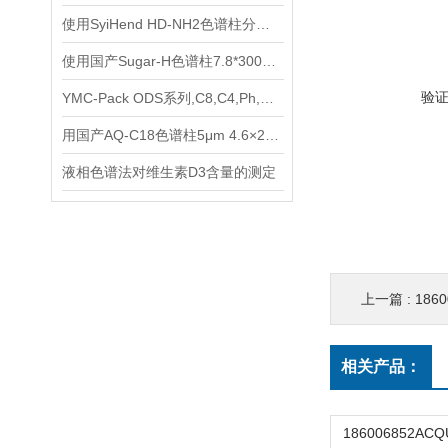
使用SyiHend HD-NH2色谱柱分析枸杞子中的甜菜碱
使用国产Sugar-H色谱柱7.8*300mm 9um测定赤藓糖醇
验
YMC-Pack ODS系列,C8,C4,Ph,CN色谱柱使用说明
用国产AQ-C18色谱柱5μm 4.6×250mm测定荆芥穗中的胡薄荷酮
液相色谱法对维生素D3含量的测定
上一篇 :
18600
相关产品：