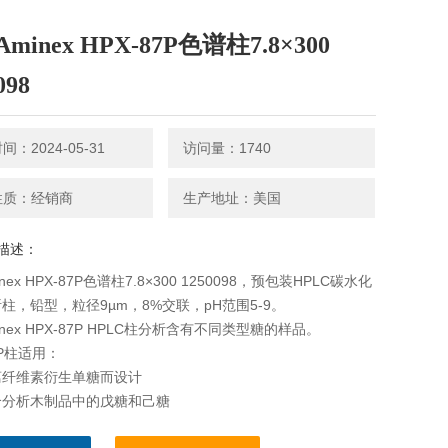
minex HPX-87P色谱柱7.8×300
098
：2024-05-31
访问量：1740
性质：经销商
生产地址：美国
描述：
nex HPX-87P色谱柱7.8×300 1250098，预包装HPLC碳水化
柱，铅型，粒径9µm，8%交联，pH范围5-9。
nex HPX-87P HPLC柱分析含有不同类型糖的样品。
7P柱适用：
离纤维素衍生单糖而设计
合分析木制品中的戊糖和己糖
乳制品中蔗糖、乳糖和果糖的分离