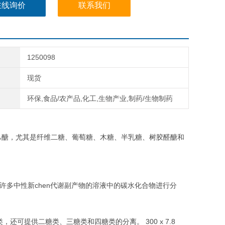
在线询价
联系我们
1250098
现货
环保,食品/农产品,化工,生物产业,制药/生物制药
戊糖和己醣，尤其是纤维二糖、葡萄糖、木糖、半乳糖、树胶醛醣和
以及许多中性新chen代谢副产物的溶液中的碳水化合物进行分
）
可提供二糖类、三糖类和四糖类的分离。 300 x 7.8