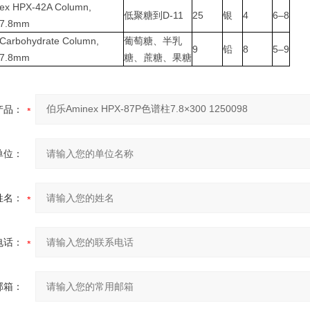
ex HPX-42A Column,
低聚糖到D-11
25
银
4
6–8
×7.8mm
 Carbohydrate Column,
葡萄糖、半乳
9
铅
8
5–9
×7.8mm
糖、蔗糖、果糖
产品：
单位：
姓名：
电话：
邮箱：