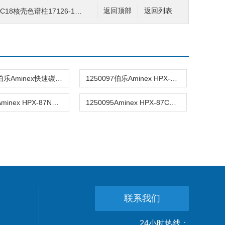
18核壳色谱柱17126-154630
返回顶部
返回列表
1250105伯乐Aminex快速碳水化合物分析柱100x7.8mm
1250097伯乐Aminex HPX-42A色谱柱DP-11寡糖分析柱
1250143Aminex HPX-87N甜菜糖分析柱7.8*300mm 9µm
1250095Aminex HPX-87C高果糖玉米糖浆分析7.8×300
联系我们
24小时热线：