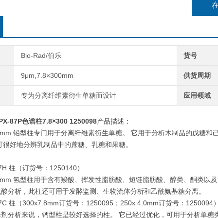
Bio-Rad/伯乐
货号
9μm,7.8×300mm
供货周期
专为分离纤维素衍生单糖而设计
应用领域
X-87P色谱柱7.8×300 1250098
产品描述：
x 7.8 mm 铅型柱专门用于分离纤维素衍生单糖。 它用于分析木制品的
可很好地分辨乳制品中的蔗糖、乳糖和果糖。
：
-87H 柱（订货号：1250140）
x 7.8 mm 氢型柱用于含有羧酸、挥发性脂肪酸、短链脂肪酸、醇类、酮类
机酸分析，此柱还可用于发酵监测、生物流体分析和乙酰氨基糖分离。
-87C 柱（300x7.8mm订货号：1250095；250x 4.0mm订货号：1250094
剂分析来说，钙型柱是较好选择的柱。 它已经过优化，可用于分析单糖类，还