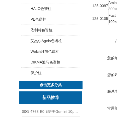
Amin
125-0097
HALO色谱柱
300
Fast
125-0105
PE色谱柱
100
依利特色谱柱
艾杰尔Agela色谱柱
Welch月旭色谱柱
您的
DIKMA迪马色谱柱
保护柱
您的
点击更多分类
联系
新品推荐
常用
00G-4763-E0飞诺美Gemini 10μm C8(3)色谱柱250x4.6mm