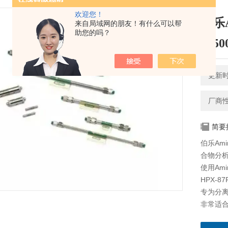
欢迎您！
伯乐A
来自局域网的朋友！有什么可以帮
助您的吗？
1250
更新时间
厂商
简要
伯乐Ami
合物分析
使用Ami
HPX-8
专为分
非常适
适用于