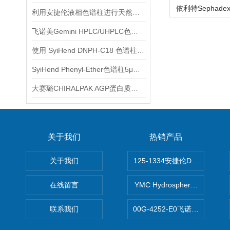
利用安捷伦液相色谱柱进行天然产物分离与鉴定
飞诺美Gemini HPLC/UHPLC色谱柱的安装
使用 SyiHend DNPH-C18 色谱柱测定醛酮化合物
SyiHend Phenyl-Ether色谱柱5μm 4.6×250mm测定麻黄
大赛璐CHIRALPAK AGP蛋白质键合型手性色谱柱使用说明
关于我们
热销产品
关于我们
125-1334安捷伦DB-624色谱柱
在线留言
YMC Hydrosphere C1
联系我们
00G-4252-E0飞诺美Luna C