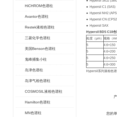
●
Hypersil SiO2 (Silic
HiCHROM色谱柱
●
Hypersil C1 (SAS)
●
Hypersil NH2 (APS
Avantor色谱柱
●
Hypersil CN (CPS2
●
Hypersil SAX
Restek液相色谱柱
Hypersil BDS C1
三菱化学色谱柱
粒度（μ
m
）
规格（
m
5
4.6
×
150
美国Benson色谱柱
5
4.6
×
200
5
4.6
×
250
鬼峰捕集小柱
5
4.6
×
300
岛津色谱柱
Hypersil
系列液相色谱
岛津气相色谱柱
COSMOSIL液相色谱柱
Hamilton色谱柱
MN色谱柱
您的