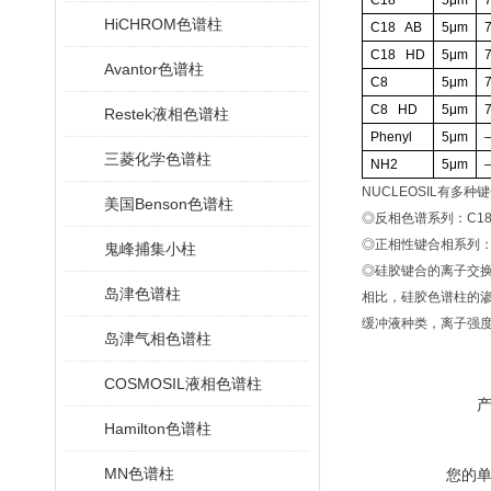
C18
5
μ
m
HiCHROM色谱柱
C18 AB
5
μ
m
C18 HD
5
μ
m
Avantor色谱柱
C8
5
μ
m
C8 HD
5
μ
m
Restek液相色谱柱
Phenyl
5
μ
m
三菱化学色谱柱
NH2
5
μ
m
NUCLEOSIL有多种
美国Benson色谱柱
◎反相色谱系列：C18 AB
◎正相性键合相系列：CN
鬼峰捕集小柱
◎硅胶键合的离子交换色
岛津色谱柱
相比，硅胶色谱柱的
缓冲液种类，离子强度
岛津气相色谱柱
COSMOSIL液相色谱柱
Hamilton色谱柱
MN色谱柱
您的