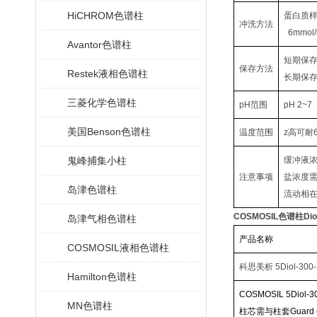
HiCHROM色谱柱
蛋白质
冲洗方法
6mmol/
Avantor色谱柱
短期保存
保存方法
Restek液相色谱柱
长期保
三菱化学色谱柱
pH
范围
pH 2~7
美国Benson色谱柱
温度范围
z高可耐
鬼峰捕集小柱
缓冲液
注意事项
盐浓度
岛津色谱柱
流动相
COSMOSIL色谱柱Dio
岛津气相色谱柱
产品名称
COSMOSIL液相色谱柱
科思美析
5Diol-300-
Hamilton色谱柱
COSMOSIL 5Diol-30
MN色谱柱
柱芯需与
柱套Guard ca