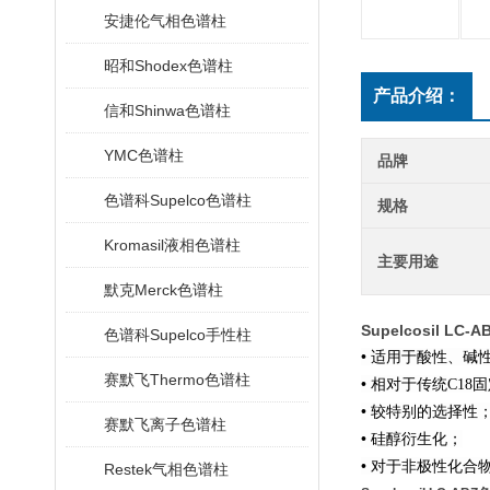
安捷伦气相色谱柱
昭和Shodex色谱柱
产品介绍：
信和Shinwa色谱柱
YMC色谱柱
品牌
色谱科Supelco色谱柱
规格
Kromasil液相色谱柱
主要用途
默克Merck色谱柱
Supelcosil LC
色谱科Supelco手性柱
•
适用于酸性、碱
赛默飞Thermo色谱柱
•
相对于传统
固
C18
• 较特别
的选择性
赛默飞离子色谱柱
•
硅醇衍生化；
•
对于非极性化合
Restek气相色谱柱