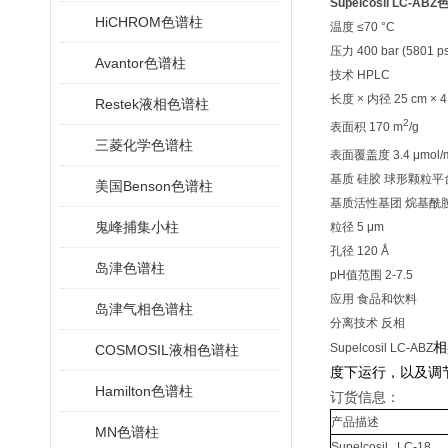
Supelcosil LC-AB
HiCHROM色谱柱
温度 ≤70 °C
压力 400 bar (5801 ps
Avantor色谱柱
技术
HPLC
长度 × 内径
25 cm × 
Restek液相色谱柱
2
表面积
170 m
/g
三菱化学色谱柱
表面覆盖度
3.4 μmol/
基质 硅胶 球形颗粒平
美国Benson色谱柱
基质活性基团 烷基酰
鬼峰捕集小柱
粒径
5 μm
孔径
120 Å
岛津色谱柱
pH值范围
2-7.5
应用 食品和饮料
岛津气相色谱柱
分离技术 反相
相
Supelcosil LC-ABZ
COSMOSIL液相色谱柱
度下运行，以及调节
Hamilton色谱柱
订货信息：
产品描述
MN色谱柱
Supelcosil LC-18