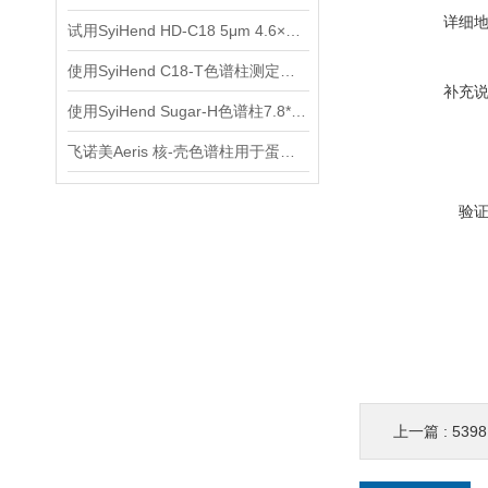
详细
试用SyiHend HD-C18 5μm 4.6×250mm色谱柱测定枳壳中柚皮苷的含量
使用SyiHend C18-T色谱柱测定降脂宁颗粒 支持试用
补充
使用SyiHend Sugar-H色谱柱7.8*300mm 5um测定有机酸
飞诺美Aeris 核-壳色谱柱用于蛋白质和多肽分析
验
上一篇 :
5398