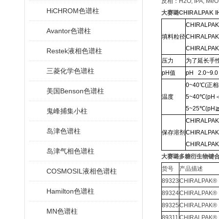
反相：
H2O, IPA, Me
HiCHROM色谱柱
大赛璐CHIRALPAK
CHIRALPAK
Avantor色谱柱
填料粒径
CHIRALPAK
CHIRALPAK
Restek液相色谱柱
压力
为了延长手
三菱化学色谱柱
pH
值
pH 2.0~9.0
0~40
℃
(
正相
美国Benson色谱柱
温度
5~40
℃
(pH
5~25
℃
(pH
鬼峰捕集小柱
CHIRALPAK
岛津色谱柱
保存溶剂
CHIRALPAK
CHIRALPAK
岛津气相色谱柱
大赛璐多糖衍生物键合型手
货号
产品描述
COSMOSIL液相色谱柱
89323
CHIRALPAK® 
Hamilton色谱柱
89324
CHIRALPAK® 
89325
CHIRALPAK® 
MN色谱柱
89311
CHIRALPAK® 