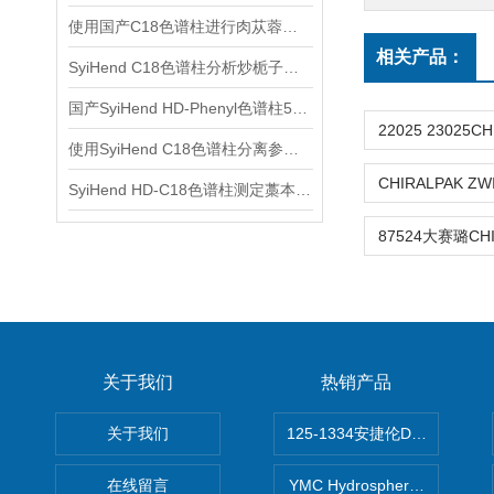
使用国产C18色谱柱进行肉苁蓉中松果菊苷、毛蕊花糖苷的分析
相关产品：
SyiHend C18色谱柱分析炒栀子中的栀子苷含量
国产SyiHend HD-Phenyl色谱柱5μm 4.6×250mm测定槐角丸
使用SyiHend C18色谱柱分离参岑白术丸中的甘草酸 可试用
SyiHend HD-C18色谱柱测定藁本中阿魏酸 支持试用
关于我们
热销产品
关于我们
125-1334安捷伦DB-624色谱柱
在线留言
YMC Hydrosphere C1