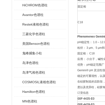
HiCHROM色谱柱
固定相
Avantor色谱柱
C18
Restek液相色谱柱
三菱化学色谱柱
Phenomenex Gemin
pH
稳定性：
1.0
–
12.
美国Benson色谱柱
粒径：
3
μ
m
、
5
μ
m
和
鬼峰捕集小柱
固定相：
C18
应用： 小分子，碱性
岛津色谱柱
优势：
pH
稳定范围广
Gemini® pH 
岛津气相色谱柱
稳定的可重现性，以
在硅胶制造的后阶段
COSMOSIL液相色谱柱
度以及优异柱，硅胶
Hamilton色谱柱
订货信息
00F-4435-E0
MN色谱柱
00F-4439-E0