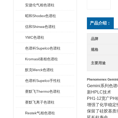
安捷伦气相色谱柱
昭和Shodex色谱柱
产品介绍：
信和Shinwa色谱柱
YMC色谱柱
品牌
色谱科Supelco色谱柱
规格
Kromasil液相色谱柱
主要用途
默克Merck色谱柱
Phenomenex Gemin
色谱科Supelco手性柱
Gemini
系列色谱
赛默飞Thermo色谱柱
新
HPLC
技术
PH1-12
宽广
PH
赛默飞离子色谱柱
增强了化学稳定
保留了硅胶基质
Restek气相色谱柱
延长柱寿命