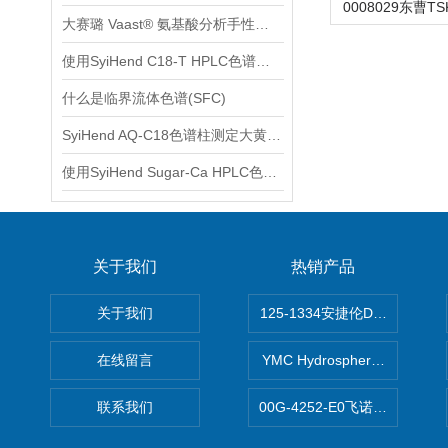
大赛璐 Vaast® 氨基酸分析手性柱与AQC柱前衍生化试剂
使用SyiHend C18-T HPLC色谱柱测定马鞭草中的齐墩果酸、熊果酸
什么是临界流体色谱(SFC)
SyiHend AQ-C18色谱柱测定大黄中芦荟大黄素、大黄酸、大黄素、大黄酚等含量
使用SyiHend Sugar-Ca HPLC色谱柱测定食品中的聚合糖
关于我们
热销产品
关于我们
125-1334安捷伦DB-624色谱柱
在线留言
YMC Hydrosphere C1
联系我们
00G-4252-E0飞诺美Luna C