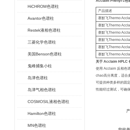
Acclaim Pheny
HiCHROM色谱柱
产品描述
Avantor色谱柱
赛默飞
Thermo Accla
赛默飞
Thermo Accla
Restek液相色谱柱
赛默飞
Thermo Accla
赛默飞
Thermo Accla
三菱化学色谱柱
赛默飞
Thermo Accla
美国Benson色谱柱
赛默飞
Thermo Accla
关于
Acclaim HPLC
鬼峰捕集小柱
使用
Acclaim
反相色
chao高分离度，适
岛津色谱柱
可提供种类多样的固
岛津气相色谱柱
性能经过测试，可确保
COSMOSIL液相色谱柱
Hamilton色谱柱
MN色谱柱
您的