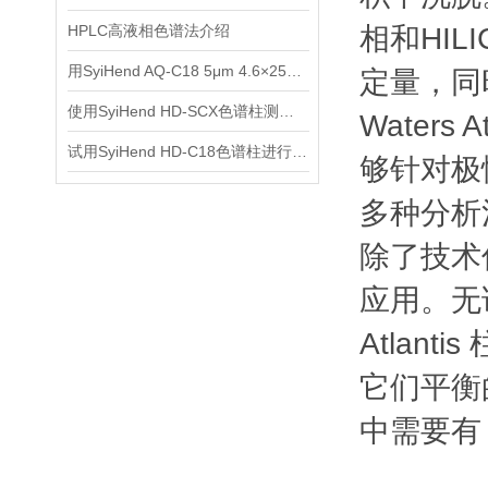
HPLC高液相色谱法介绍
相和HI
用SyiHend AQ-C18 5μm 4.6×250mm色谱柱测定土茯苓中的落新妇苷
定量，同
使用SyiHend HD-SCX色谱柱测定益母草膏含量 可试用
Water
试用SyiHend HD-C18色谱柱进行牛黄解毒片中黄芩苷的分析
够针对极
多种分析
除了技术优
应用。无
Atla
它们平衡
中需要有