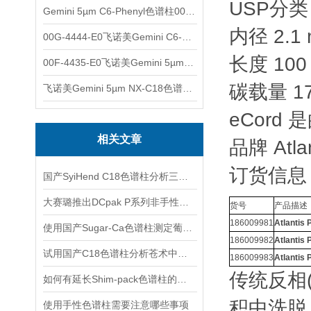
USP分类 
Gemini 5µm C6-Phenyl色谱柱00F-4444-E0
内径 2.1
00G-4444-E0飞诺美Gemini C6-Phenyl色谱柱5µm250x4.6mm
长度 100
00F-4435-E0飞诺美Gemini 5µm C18反相色谱柱150x4.6mm
碳载量 1
飞诺美Gemini 5µm NX-C18色谱柱00F-4454-E0
eCord 
相关文章
品牌 Atlan
订货信息
国产SyiHend C18色谱柱分析三七中三七皂苷、人参皂苷的含量
大赛璐推出DCpak P系列非手性色谱柱产品
货号
产品描述
186009981
Atlantis
使用国产Sugar-Ca色谱柱测定葡萄糖,木糖,阿拉伯糖,阿拉伯糖醇,木糖醇
186009982
Atlantis
试用国产C18色谱柱分析苍术中的β-桉叶醇、苍术素、苍术酮
186009983
Atlantis
传统反相
如何有延长Shim-pack色谱柱的使用寿命？
积中洗脱
使用手性色谱柱需要注意哪些事项