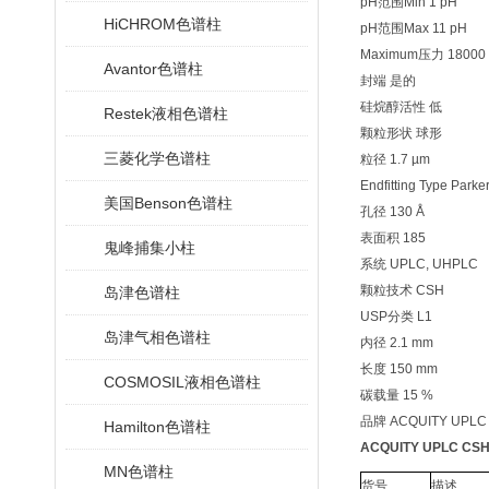
pH范围Min 1 pH
HiCHROM色谱柱
pH范围Max 11 pH
Maximum压力 18000 ps
Avantor色谱柱
封端 是的
硅烷醇活性 低
Restek液相色谱柱
颗粒形状 球形
三菱化学色谱柱
粒径 1.7 µm
Endfitting Type Parker
美国Benson色谱柱
孔径 130 Å
表面积 185
鬼峰捕集小柱
系统 UPLC, UHPLC
颗粒技术 CSH
岛津色谱柱
USP分类 L1
岛津气相色谱柱
内径 2.1 mm
长度 150 mm
COSMOSIL液相色谱柱
碳载量 15 %
品牌 ACQUITY UPLC
Hamilton色谱柱
ACQUITY UPLC C
MN色谱柱
货号
描述