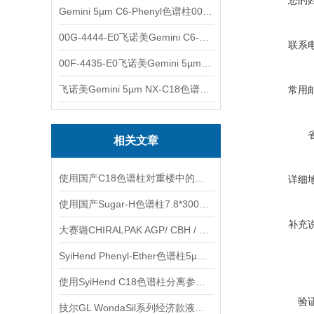
您的
Gemini 5µm C6-Phenyl色谱柱00F-4444-E0
00G-4444-E0飞诺美Gemini C6-Phenyl色谱柱5µm250x4.6mm
联系
00F-4435-E0飞诺美Gemini 5µm C18反相色谱柱150x4.6mm
飞诺美Gemini 5µm NX-C18色谱柱00F-4454-E0
常用
相关文章
使用国产C18色谱柱对重楼中的重楼皂苷进行分析
详细
使用国产Sugar-H色谱柱7.8*300mm 9um测定赤藓糖醇
补充
大赛璐CHIRALPAK AGP/ CBH / HSA 手性柱使用注意事项
SyiHend Phenyl-Ether色谱柱5μm 4.6×250mm测定麻黄
使用SyiHend C18色谱柱分离参岑白术丸中的甘草酸 可试用
验
技尔GL WondaSil系列经济款液相色谱柱使用注意事项