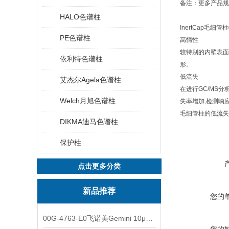
备注：更多产品规
HALO色谱柱
InertCap毛细
PE色谱柱
高惰性
较特别的内壁表面
依利特色谱柱
形。
低流失
艾杰尔Agela色谱柱
在进行GC/MS
Welch月旭色谱柱
失率增加,检测响应
毛细管柱的低流失
DIKMA迪马色谱柱
保护柱
点击更多分类
新品推荐
您的
00G-4763-E0飞诺美Gemini 10μm C8(3)色谱柱250x4.6mm