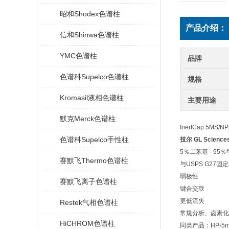
昭和Shodex色谱柱
产品介绍：
信和Shinwa色谱柱
YMC色谱柱
品牌
色谱科Supelco色谱柱
规格
Kromasil液相色谱柱
主要用途
默克Merck色谱柱
InertCap 
色谱科Supelco手性柱
技尔 GL Science
5％二苯基 - 95
赛默飞Thermo色谱柱
与USPS G27固
弱极性
赛默飞离子色谱柱
键合交联
更低流失
Restek气相色谱柱
常规分析、卤素化
HiCHROM色谱柱
同类产品：HP-5ms, R