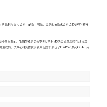
分析强吸附性化 合物，酸性、碱性、金属配位性化合物也能获得对称峰
柱是非常重要的。毛细管柱的流失率将影响到MS的灵敏度,随着毛细柱流
成的。技尔公司凭借优良的聚合技术,实现了InertCap系列GC/MS用