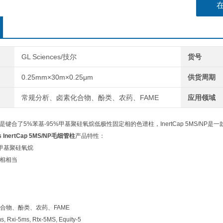
GL Sciences/技尔
货号
0.25mm×30m×0.25μm
供货周期
常规分析、卤素化合物、酚类、农药、FAME
应用领域
5MS/NP是键合了5%苯基-95%甲基聚硅氧烷低极性固定相的色谱柱，InertCap 5MS
s InertCap 5MS/NP毛细管柱
产品特性：
％甲基聚硅氧烷
定相相当
合物、酚类、农药、FAME
xi-5ms, Rtx-5MS, Equity-5