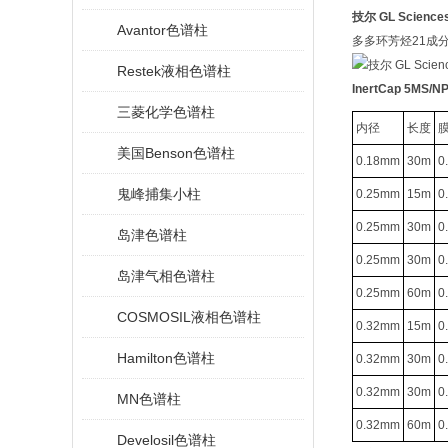
技尔 GL Science
Avantor色谱柱
多多环芳烃21成分
Restek液相色谱柱
InertCap 5MS
三菱化学色谱柱
内径
长度
美国Benson色谱柱
0.18mm
30m
0
鬼峰捕集小柱
0.25mm
15m
0
0.25mm
30m
0
岛津色谱柱
0.25mm
30m
0
岛津气相色谱柱
0.25mm
60m
0
COSMOSIL液相色谱柱
0.32mm
15m
0
Hamilton色谱柱
0.32mm
30m
0
0.32mm
30m
0
MN色谱柱
0.32mm
60m
0
Develosil色谱柱