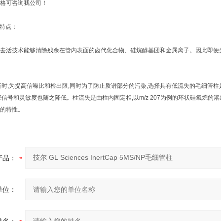
格可咨询我公司！
管柱特点：
去活技术能够清除残余在管内表面的卤代化合物、硅烷醇基团和金属离子。因此即便
分析时,为提高信噪比和检出限,同时为了防止质谱部分的污染,选择具有低流失的毛细管
信号和灵敏度也随之降低。柱流失是由柱内固定相,以m/z 207为例的环状硅氧烷的溶出造
的特性。
产品：
单位：