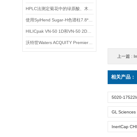
HPLC法测定菊花中的绿原酸、木犀草苷、3,5-O-双咖啡酰基奎宁酸
使用SyiHend Sugar-H色谱柱7.8*300mm 5um测定有机酸
HILICpak VN-50 1D和VN-50 2D进行合成寡DNA的LC/MS分析比较
沃特世Waters ACQUITY Premier色谱柱产品介绍
上一篇 :
I
相关产品：