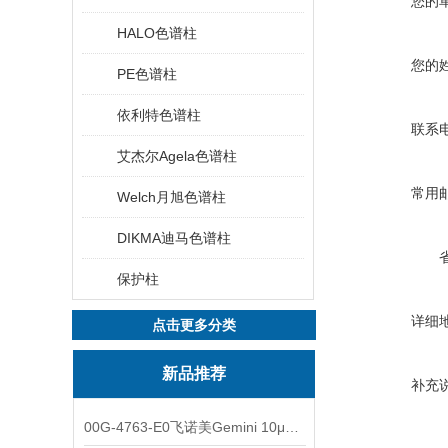
您的
HALO色谱柱
您的
PE色谱柱
依利特色谱柱
联系
艾杰尔Agela色谱柱
常用
Welch月旭色谱柱
DIKMA迪马色谱柱
保护柱
详细
点击更多分类
新品推荐
补充
00G-4763-E0飞诺美Gemini 10μm C8(3)色谱柱250x4.6mm