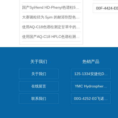
国产SyiHend HD-Phenyl色谱柱5μm 4.6×250mm测定槐角丸
大赛璐粒径为 5μm 的耐溶剂型色谱柱的再生方法
使用AQ-C18色谱柱测定甘草中的甘草苷、甘草酸铵
使用国产AQ-C18 HPLC色谱柱测定木香中的木香烃内酯、去氢木香内酯
关于我们
热销产品
关于我们
125-1334安捷伦DB-624色
在线留言
YMC Hydrosphere 
联系我们
00G-4252-E0飞诺美Luna