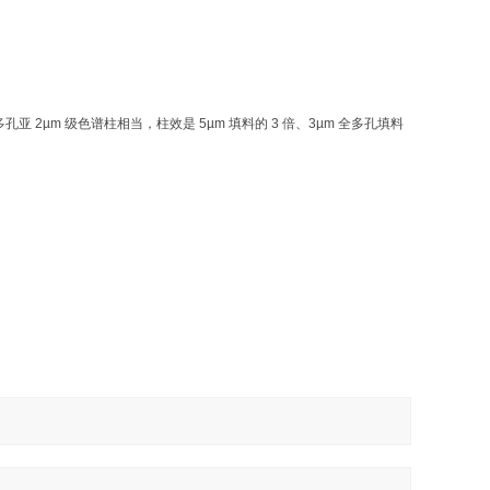
多孔亚
2µm
级色谱柱相当，柱效是
5µm
填料的
3
倍、
3µm
全多孔填料