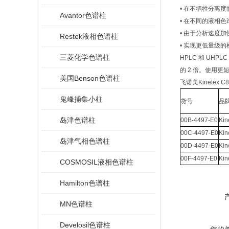
• 在不牺牲分离
Avantor色谱柱
• 在不同的液相
• 由于分析速度
Restek液相色谱柱
• 实现更低量级
三菱化学色谱柱
HPLC
和
UHPLC
的
2
倍。使用更
美国Benson色谱柱
飞诺美Kinetex
鬼峰捕集小柱
货号
品
岛津色谱柱
00B-4497-E0
Kin
00C-4497-E0
Kin
岛津气相色谱柱
00D-4497-E0
Kin
00F-4497-E0
Kin
COSMOSIL液相色谱柱
Hamilton色谱柱
MN色谱柱
Develosil色谱柱