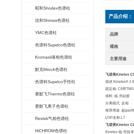
昭和Shodex色谱柱
产品介绍：
信和Shinwa色谱柱
YMC色谱柱
品牌
色谱科Supelco色谱柱
规格
Kromasil液相色谱柱
主要用途
默克Merck色谱柱
飞诺美Kinetex C8
色谱科Supelco手性柱
描述:Kinetex® 2.6
固定相: C8带TM
赛默飞Thermo色谱柱
填料: 核-壳硅胶
分离模式: 反相
赛默飞离子色谱柱
推荐用途: 超ga
USP名称:L7
Restek气相色谱柱
飞诺美Kinetex C8
HiCHROM色谱柱
Kinetex
核
-
壳技术