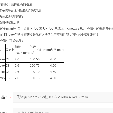
度的情况下获得更高的通量
色谱系统平台之间轻松地转移方法
加快而减少溶剂消耗
的检测和定量分析
的全mian升ji在小流量
HPLC
或
UHPLC
系统上，
Kinetex 2.6µm
色谱柱的表现与全
短的
Kinetex
色谱柱显著提升现有方法的生产率和性能，同时减少溶剂消耗
！
 C8色谱柱订货信息：
颗粒
孔径
牌
固定相
长度 (mm)
内径 (mm)
大小 (µm)
(Å)
etex
C8
2.6
100
50
4.60
etex
C8
2.6
100
75
4.60
etex
C8
2.6
100
100
4.60
etex
C8
2.6
100
150
4.60
产品：