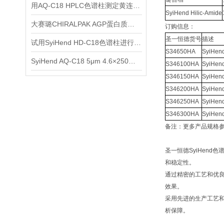
用AQ-C18 HPLC色谱柱测定黄连中的表小檗碱,黄连碱,巴马汀,小檗碱
SyiHend Hilic-Amide
大赛璐CHIRALPAK AGP蛋白质键合型手性色谱柱使用说明
订购信息：
圣一恒德货号
描述
试用SyiHend HD-C18色谱柱进行牛黄解毒片中黄芩苷的分析
S34650HA
SyiHend
SyiHend AQ-C18 5μm 4.6×250mm色谱柱测牛膝中的β-蜕皮甾酮
S346100HA
SyiHen
S346150HA
SyiHen
S346200HA
SyiHen
S346250HA
SyiHen
S346300HA
SyiHen
备注：更多产品规格
圣一恒德SyiHen
和稳定性。
通过精密的工艺和优
效果。
采用先进的生产工艺
析保障。