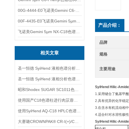
00G-4444-E0飞诺美Gemini C6-Phenyl色谱柱5µm250x4.6mm
00F-4435-E0飞诺美Gemini 5µm C18反相色谱柱150x4.6mm
产品介绍：
飞诺美Gemini 5µm NX-C18色谱柱00F-4454-E0
品牌
相关文章
规格
圣一恒德 SyiHend 液相色谱分析柱规格参数
主要用途
圣一恒德 SyiHend 液相分析色谱柱选购指南
SyiHend Hilic-Am
昭和Shodex SUGAR SC1011色谱柱的样品配制
1.采用键合了氨基甲
使用国产C18色谱柱进行肉苁蓉中松果菊苷、毛蕊花糖苷的分析
2.具有优异的化学稳
3.在含水有机流动相
使用SyiHend AQ-C18 HPLC色谱柱测定延胡索中的延胡索乙素
4.适合针对水溶性极性
大赛璐CROWNPAK® CR-I(+)/CR-I(-)特种手性柱使用注意事项
SyiHend Hilic-Am
键合相