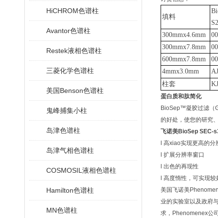
HiCHROM色谱柱
Bi
填料
S
Avantor色谱柱
300mmx4.6mm
0
300mmx7.8mm
0
Restek液相色谱柱
600mmx7.8mm
0
三菱化学色谱柱
4mmx3.0mm
AJ
柱套
KJ
美国Benson色谱柱
蛋白质和肽简化
BioSep™凝胶过
鬼峰捕集小柱
的好处，使您的研究、
岛津色谱柱
飞诺美BioSep SEC-
l 高xiao实现更高的
岛津气相色谱柱
l 扩展分辨率窗口
l 出色的再现性
COSMOSIL液相色谱柱
l 高度惰性，可实现
Hamilton色谱柱
美国飞诺美Pheno
业的实验室以及政府与
MN色谱柱
求，Phenomen