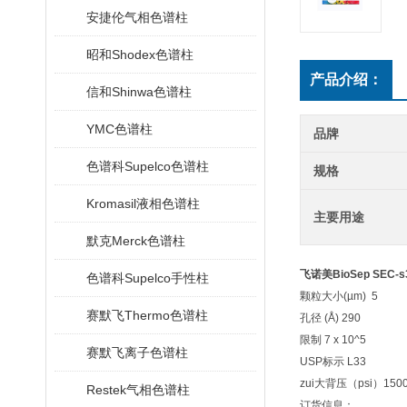
安捷伦气相色谱柱
昭和Shodex色谱柱
产品介绍：
信和Shinwa色谱柱
YMC色谱柱
品牌
色谱科Supelco色谱柱
规格
Kromasil液相色谱柱
主要用途
默克Merck色谱柱
飞诺美BioSep SEC-
色谱科Supelco手性柱
颗粒大小(µm) 5
赛默飞Thermo色谱柱
孔径 (Å) 290
限制 7 x 10^5
赛默飞离子色谱柱
USP标示 L33
zui大背压（psi）150
Restek气相色谱柱
订货信息：