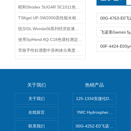
昭和Shodex SUGAR SC1011色谱柱的样品配制
TSKgel UP-SW2000高性能水相SEC色谱柱应用
技尔GL WondaSil系列经济款液相色谱柱使用注意事项
使用SyiHend AQ-C18色谱柱测定罗汉果中的罗汉果皂苷
导致手性柱谱图中异构体分离度下降的原因及解决办法
关于我们
热销产品
关于我们
125-1334安捷伦DB-624色谱柱
在线留言
YMC Hydrosphere C1
联系我们
00G-4252-E0飞诺美Luna C