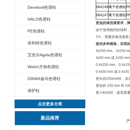
Develosil色谱柱
064149
离子色谱柱
P
064147
离子色谱柱
P
HALO色谱柱
更低的淋洗液要求，
由于使用相同的填料
PE色谱柱
1%
，需要的淋洗液更
依利特色谱柱
提供多种规格，实现
4x250 mm
、
2x250 
艾杰尔Agela色谱柱
4x50 mm
或
2x50 mm
0.4x250 mm
、
0.4x1
Welch月旭色谱柱
0.4x50 mm
或
0.4x3
DIKMA迪马色谱柱
更长的
250mm
柱，实
更短的
150 mm
和
10
保护柱
更小柱内径，提高质
点击更多分类
新品推荐