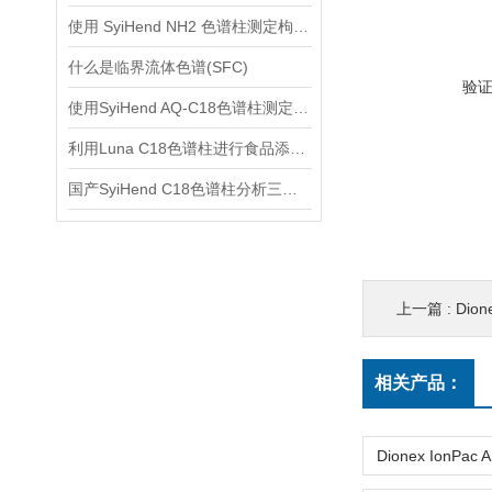
使用 SyiHend NH2 色谱柱测定枸杞中甜菜碱的含量
什么是临界流体色谱(SFC)
验
使用SyiHend AQ-C18色谱柱测定罗汉果中的罗汉果皂苷
利用Luna C18色谱柱进行食品添加剂的快速定性分析
国产SyiHend C18色谱柱分析三七中三七皂苷、人参皂苷的含量
上一篇 :
Dion
相关产品：