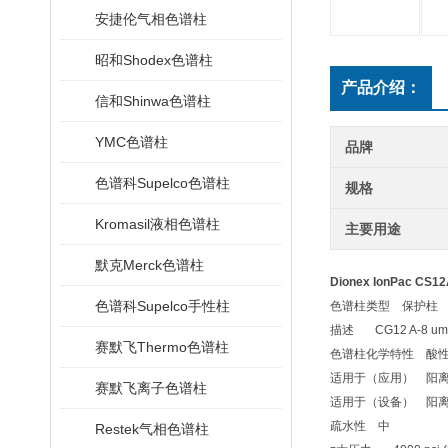
安捷伦气相色谱柱
昭和Shodex色谱柱
产品介绍：
信和Shinwa色谱柱
YMC色谱柱
品牌
色谱科Supelco色谱柱
规格
Kromasil液相色谱柱
主要用途
默克Merck色谱柱
Dionex IonPac CS
色谱科Supelco手性柱
色谱柱类型
保护柱
描述
CG12 A-8 um
赛默飞Thermo色谱柱
色谱柱化学特性
酸
适用于（应用）
阳
赛默飞离子色谱柱
适用于（设备）
阳
疏水性
中
Restek气相色谱柱