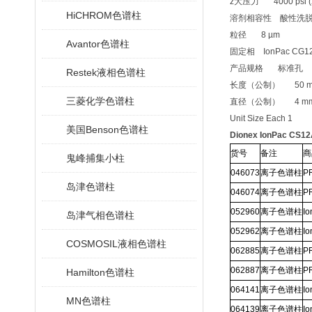
z大压力
4000 psi 
HiCHROM色谱柱
溶剂相容性
酸性洗
粒径
8 µm
Avantor色谱柱
固定相
IonPac CG1
产品规格
标准孔
Restek液相色谱柱
长度（公制）
50 
三菱化学色谱柱
直径（公制）
4 m
Unit Size Each 1
美国Benson色谱柱
Dionex IonPac CS
货号
备注
商
鬼峰捕集小柱
046073
离子色谱柱
P
岛津色谱柱
046074
离子色谱柱
P
052960
离子色谱柱
Io
岛津气相色谱柱
052962
离子色谱柱
I
COSMOSIL液相色谱柱
062885
离子色谱柱
P
062887
离子色谱柱
P
Hamilton色谱柱
064141
离子色谱柱
Io
MN色谱柱
064139
离子色谱柱
I