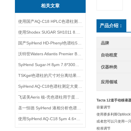
相关文章
使用国产AQ-C18 HPLC色谱柱测定木香中的木香烃内酯、去氢木香内酯
产品介绍：
使用Shodex SUGAR SH1011 8.0x 300mm色谱柱测定糖和有机酸
国产SyiHend HD-Phenyl色谱柱5μm 4.6×250mm测定槐角丸
品牌
沃特世Waters Atlantis Premier BEH Z-HILIC色谱柱应用
自动程度
SyiHend Sugar-H 8μm 7.8*300mm色谱柱测定淀粉-糖
仪器种类
TSKgel色谱柱的尺寸对分离结果有何影响？
应用领域
SyiHend AQ-C18色谱柱测定大黄中芦荟大黄素、大黄酸、大黄素、大黄酚等含量
飞诺美Aeris 核-壳色谱柱用于蛋白质和多肽分析
Tacta 12道手动移液器L
容量调节
圣一恒德 SyiHend 液相分析色谱柱选购指南
使用赛多利斯Opti
使用SyiHend AQ-C18 5μm 4.6×250mm色谱柱测定地黄中的梓醇
或者您可以只使用一
校准调节