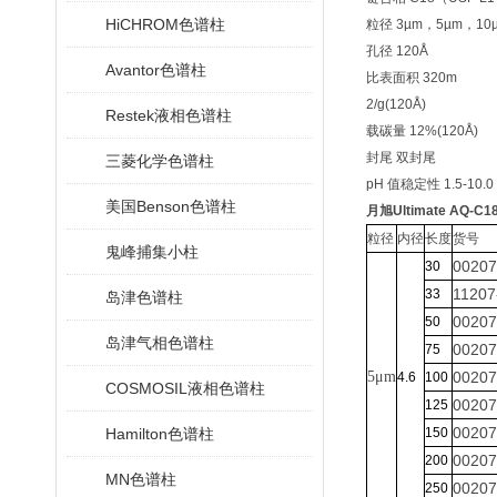
HiCHROM色谱柱
粒径 3µm，5µm，10
孔径 120Å
Avantor色谱柱
比表面积 320m
2/g(120Å)
Restek液相色谱柱
载碳量 12%(120Å)
封尾 双封尾
三菱化学色谱柱
pH 值稳定性 1.5-10.0
美国Benson色谱柱
月旭Ultimate AQ-C
粒径
内径
长度
货号
鬼峰捕集小柱
00207
30
11207
33
岛津色谱柱
00207
50
岛津气相色谱柱
00207
75
5μm
00207
4.6
100
COSMOSIL液相色谱柱
00207
125
00207
Hamilton色谱柱
150
00207
200
MN色谱柱
00207
250