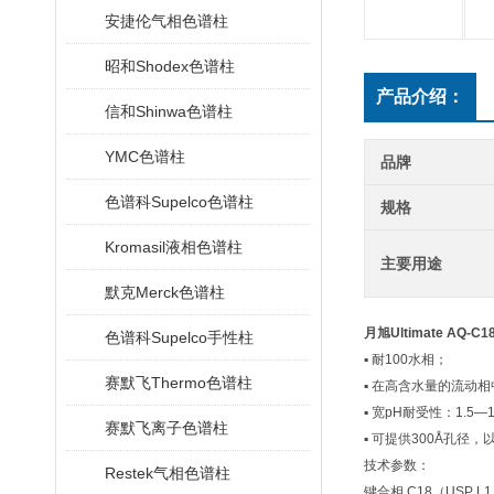
安捷伦气相色谱柱
昭和Shodex色谱柱
产品介绍：
信和Shinwa色谱柱
YMC色谱柱
品牌
色谱科Supelco色谱柱
规格
Kromasil液相色谱柱
主要用途
默克Merck色谱柱
月旭Ultimate AQ-C
色谱科Supelco手性柱
▪
耐100水相；
赛默飞Thermo色谱柱
▪
在高含水量的流动相
▪
宽pH耐受性：1.5—
赛默飞离子色谱柱
▪
可提供300Å孔径，
技术参数：
Restek气相色谱柱
键合相 C18（USP L